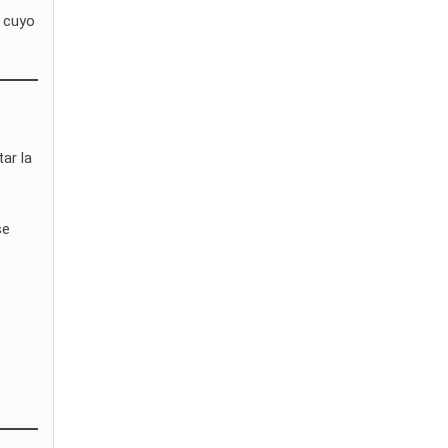
, cuyo
ar la
se