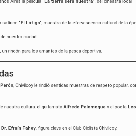
enos Aires la película
“La tierra será nuestra”
, del cineasta local
o satírico
“El Látigo”
, muestra de la efervescencia cultural de la ép
de nuestra ciudad.
, un rincón para los amantes de la pesca deportiva.
das
 Perón
, Chivilcoy le rindió sentidas muestras de respeto popular, co
 nuestra cultura: el guitarrista
Alfredo Palomeque
y el poeta
Leo
e
Dr. Efraín Fahey
, figura clave en el Club Ciclista Chivilcoy.