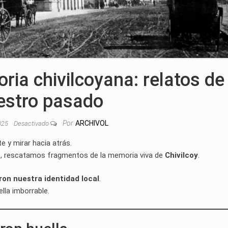
oria chivilcoyana: relatos de
estro pasado
Por
ARCHIVOL
2025
Desactivado
e y mirar hacia atrás.
s, rescatamos fragmentos de la memoria viva de
Chivilcoy
.
aron nuestra identidad local
.
lla imborrable.