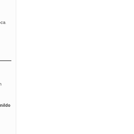
oca.
n
nildo