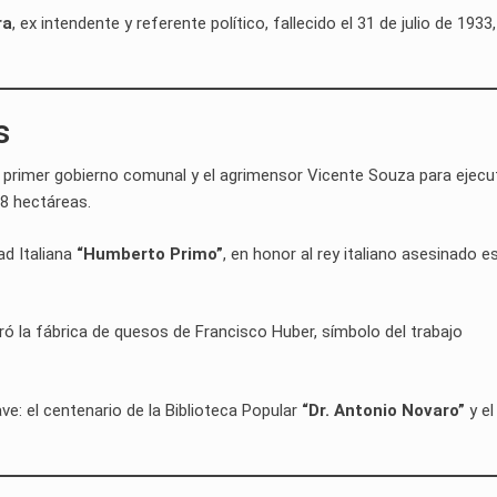
ra
, ex intendente y referente político, fallecido el 31 de julio de 1933
s
el primer gobierno comunal y el agrimensor Vicente Souza para ejecut
68 hectáreas.
ad Italiana
“Humberto Primo”
, en honor al rey italiano asesinado e
uró la fábrica de quesos de Francisco Huber, símbolo del trabajo
ave: el centenario de la Biblioteca Popular
“Dr. Antonio Novaro”
y el