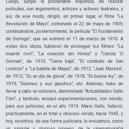
Luego, surgió la ponderable inquietud, de realizar
películas, con argumentos, actrices y actores teatrales, y
así, de ese modo, dirigió, en primer lugar, el filme “La
Revolución de Mayo”, estrenado el 22 de mayo de 1909;
continuándole, posteriormente, la película “El fusilamiento
de Dorrego”, que se estrenó el 11 de marzo de 1910. A
estas dos obras, hubieron de proseguir los filmes: “La
muerte civil”, “La creación del Himno” y “Camila ‘O
Gorman”, de 1910; “Tierra baja”, “El combate de San
Lorenzo” y “La batalla de Maipú”, de 1912; “Juan Moreira”,
de 1913; “En un día de gloria”, de 1918; “En buena ley”, de
1919; “Güemes y sus gauchos”, etc. Además, hubo de
llevar a cabo un noticiero, denominado “Actualidades Gallo
Film”, y también, ensayó experimentaciones, con sonido,
para sus películas, en el año 1919. Mario Gallo, falleció,
prácticamente, en el total y obscuro olvido, hacia 1945, y
hoy, nosotros, de una forma justiciera, lo evocamos, como
un singular y glorioso pionero, de la cinematografía