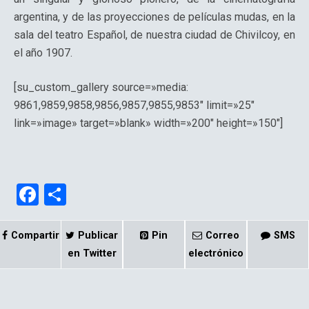
argentina, y de las proyecciones de películas mudas, en la
sala del teatro Español, de nuestra ciudad de Chivilcoy, en
el año 1907.
[su_custom_gallery source=»media:
9861,9859,9858,9856,9857,9855,9853″ limit=»25″
link=»image» target=»blank» width=»200″ height=»150″]
F
C
a
o
ce
m
Compartir
Publicar
Pin
Correo
SMS
b
p
en Twitter
electrónico
o
ar
o
tir