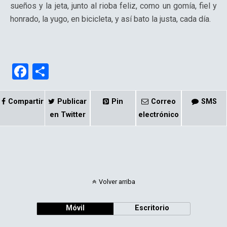
sueños y la jeta, junto al rioba feliz, como un gomía, fiel y
honrado, la yugo, en bicicleta, y así bato la justa, cada día.
F
C
a
o
ce
m
Compartir
Publicar
Pin
Correo
SMS
b
p
en Twitter
electrónico
o
ar
o
tir
k
Volver arriba
Móvil
Escritorio