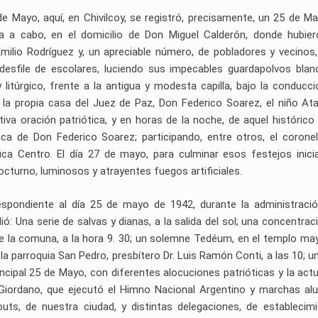
 Mayo, aquí, en Chivilcoy, se registró, precisamente, un 25 de M
da a cabo, en el domicilio de Don Miguel Calderón, donde hubie
Emilio Rodríguez y, un apreciable número, de pobladores y vecinos,
 desfile de escolares, luciendo sus impecables guardapolvos blan
 litúrgico, frente a la antigua y modesta capilla, bajo la conducci
 la propia casa del Juez de Paz, Don Federico Soarez, el niño At
iva oración patriótica, y en horas de la noche, de aquel histórico
ca de Don Federico Soarez; participando, entre otros, el coronel
ca Centro. El día 27 de mayo, para culminar esos festejos inici
octurno, luminosos y atrayentes fuegos artificiales.
spondiente al día 25 de mayo de 1942, durante la administració
ó: Una serie de salvas y dianas, a la salida del sol; una concentrac
o de la comuna, a la hora 9. 30; un solemne Tedéum, en el templo ma
 la parroquia San Pedro, presbítero Dr. Luis Ramón Conti, a las 10; u
 principal 25 de Mayo, con diferentes alocuciones patrióticas y la act
iordano, que ejecutó el Himno Nacional Argentino y marchas alu
ts, de nuestra ciudad, y distintas delegaciones, de establecim