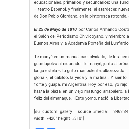
educacionales, primarios y secundarios; una función
– teatro Español, y finalmente, al atardecer, nuev
de Don Pablo Giordano, en la pintoresca rotonda, 
El 25 de Mayo de 1810
, por Carlos Armando Costan
el Salón del Periodismo Chivilcoyano, y miembro 
Buenos Aires y la Academia Porteña del Lunfardo
Te manyé en un manual casi olvidado, de los tiem
guardapolvo almidonado. Te manyé, junto al próce
lunga estela -, tu grito más pulenta, alborozado…
gloria -, el cabildo, la yeca y la matina… Y sient
forte y guapa, mi Argentina. Hoy, por eso, yo rajo
hasta la plaza, en un viejo matungo arrabalero, a 
feliz del almanaque… ¡Este yorno, nació la Libertad
[su_custom_gallery source=»media: 8468,8478
width=»420″ height=»310″]