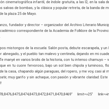
 cinematográfica infantil, de índole gratuita, a las l2, en la sala de
as salvas de bombas, y la clásica y popular retreta, de la banda de m
de la plaza 25 de Mayo.
zo, fundador y director – organizador del Archivo Literario Municip
académico correspondiente de la Academia de Folklore de la Provinc
.
pos mistongos de la escuela: Salón posta, debute escarapela, y un
r abnegado, y el pueblo tan malevo y centinela, dejando en mi cuad
 Te manyé en varios brolis de la historia, con tu intenso chamuyo – 
o, que en tu cuore fervoroso, bajo un sol bien chipola y luminoso, flo
 de la casa, chapando algún paraguas, del ropero, y me voy, casi al 
batir, muy garifo y sin achaque, con pasión y vibrante claridad: Este
!
,8476,8475,8474,8473,8472,8471,8470,8469″ limit=»25″ link=»i