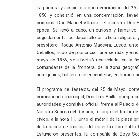
La primera y auspiciosa conmemoración del 25 de
1856, y consistió, en una concentración, lleva
concurrir, Don Manuel Villarino, el maestro Don 
época. Se llevó a cabo, un curioso y llamativo
seguidamente, se desarrolló un oficio religioso y
presbítero, Roque Antonio Maceyra. Luego, ante
Ceballos, hubo de pronunciar, una sentida y emot
mayo de 1856, se efectuó una velada, en la fin
comandante de la frontera, de la zona geográfi
primigenios, hubieron de encenderse, en horario n
El programa de festejos, del 25 de Mayo, corre
comisionado municipal, Don Luis Baillo, comprendi
autoridades y comitiva oficial, frente al Palaci
Nuestra Señora del Rosario, a cargo del titular de
cívico, a la hora 11, junto al mástil, de la plaza
de la banda de música, del maestro Don Pablo G
Estuvieron presentes, la compañía de Boys Scou