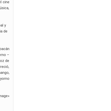
l cine
úsica,
al y
ia de
 bacán
erno –
voz de
reció,
mango,
 yorno
mage»