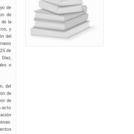
ayo de
ron de
 de la
cos, y
ón del
anasio
 25 de
 Díaz,
ales o
n, del
ión de
yor de
n acto
uación
sivas.
ientos