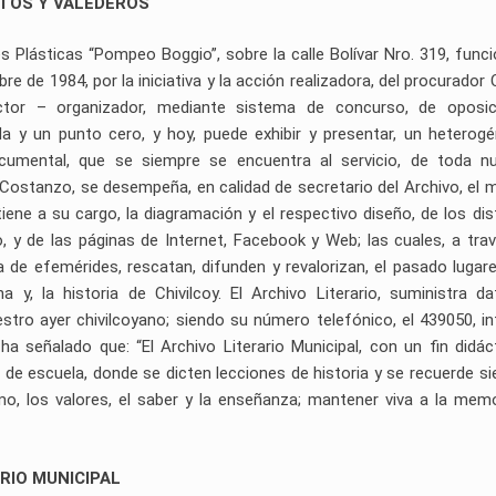
TOS Y VALEDEROS
s Plásticas “Pompeo Boggio”, sobre la calle Bolívar Nro. 319, funci
re de 1984, por la iniciativa y la acción realizadora, del procurador 
ctor – organizador, mediante sistema de concurso, de oposic
da y un punto cero, y hoy, puede exhibir y presentar, un heterog
documental, que se siempre se encuentra al servicio, de toda n
ostanzo, se desempeña, en calidad de secretario del Archivo, el 
tiene a su cargo, la diagramación y el respectivo diseño, de los dis
io, y de las páginas de Internet, Facebook y Web; las cuales, a tra
e efemérides, rescatan, difunden y revalorizan, el pasado lugare
a y, la historia de Chivilcoy. El Archivo Literario, suministra d
stro ayer chivilcoyano; siendo su número telefónico, el 439050, in
 señalado que: “El Archivo Literario Municipal, con un fin didác
a de escuela, donde se dicten lecciones de historia y se recuerde s
o, los valores, el saber y la enseñanza; mantener viva a la memo
RIO MUNICIPAL