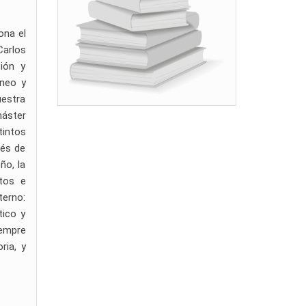
ona el
Carlos
ión y
éneo y
uestra
máster
tintos
vés de
ño, la
atos e
terno:
tico y
iempre
ria, y