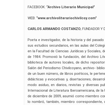
FACEBOOK:
“Archivo Literario Municipal”
WEB:
“www.archivoliterariochivilcoy.com”
CARLOS ARMANDO COSTANZO
, FUNDADOR Y 
Poeta e investigador, de la historia y del pasado
sus estudios secundarios, en las aulas del Colegi
en la Facultad de Ciencias Jurídicas y Sociales, 
de 1984. Promovió la fundación, del Archivo Lit
biblioteca de autores locales, de dicho reposito
Salón del Periodismo Chivilcoyano, archivo- bibli
de un buen número, de libros poéticos, le perten
didácticas y evocativas y, disertaciones; desarr
modo asiduo, en diarios, revistas y diversas pu
Internacional de Literatura Iberoamericana, de la
de diciembre de 2009, asumió como miembro corr
lo nombró, también, miembro correspondiente, d