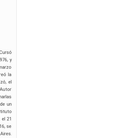
 Cursó
976, y
 marzo
reó la
zó, el
 Autor
harlas
 de un
tituto
 el 21
16, se
Aires.