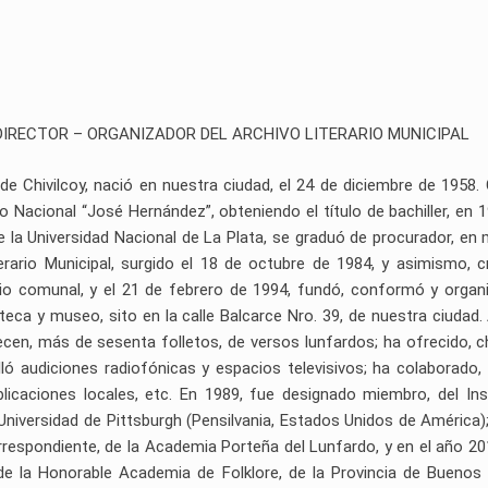
DIRECTOR – ORGANIZADOR DEL ARCHIVO LITERARIO MUNICIPAL
 de Chivilcoy, nació en nuestra ciudad, el 24 de diciembre de 1958.
o Nacional “José Hernández”, obteniendo el título de bachiller, en 1
de la Universidad Nacional de La Plata, se graduó de procurador, en
erario Municipal, surgido el 18 de octubre de 1984, y asimismo, c
rio comunal, y el 21 de febrero de 1994, fundó, conformó y organi
oteca y museo, sito en la calle Balcarce Nro. 39, de nuestra ciudad.
ecen, más de sesenta folletos, de versos lunfardos; ha ofrecido, c
olló audiciones radiofónicas y espacios televisivos; ha colaborado,
blicaciones locales, etc. En 1989, fue designado miembro, del Ins
 Universidad de Pittsburgh (Pensilvania, Estados Unidos de América);
espondiente, de la Academia Porteña del Lunfardo, y en el año 20
e la Honorable Academia de Folklore, de la Provincia de Buenos 