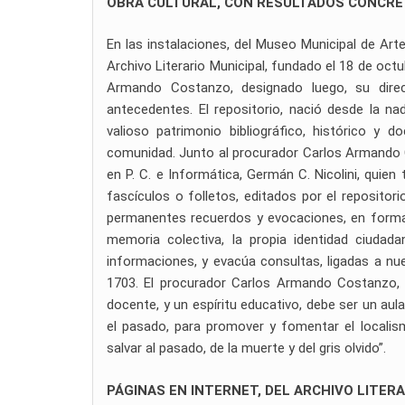
OBRA CULTURAL, CON RESULTADOS CONCRE
En las instalaciones, del Museo Municipal de Arte
Archivo Literario Municipal, fundado el 18 de octub
Armando Costanzo, designado luego, su dire
antecedentes. El repositorio, nació desde la na
valioso patrimonio bibliográfico, histórico y 
comunidad. Junto al procurador Carlos Armando C
en P. C. e Informática, Germán C. Nicolini, quien 
fascículos o folletos, editados por el repositor
permanentes recuerdos y evocaciones, en forma d
memoria colectiva, la propia identidad ciudadan
informaciones, y evacúa consultas, ligadas a nue
1703. El procurador Carlos Armando Costanzo, ha
docente, y un espíritu educativo, debe ser un aul
el pasado, para promover y fomentar el localism
salvar al pasado, de la muerte y del gris olvido”.
PÁGINAS EN INTERNET, DEL ARCHIVO LITERA