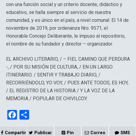
con una función social y un criterio docente, didáctico y
educativo, se halla siempre al servicio de nuestra
comunidad, y es único en el país, a nivel comunal. El 14 de
noviembre de 2019, por ordenanza Nro. 9571, el
Honorable Concejo Deliberante, le impuso al repositorio,
el nombre de su fundador y director – organizador.
EL ARCHIVO LITERARIO, / – FIEL CAMINO QUE PERDURA
-, / POR SU MISIÓN DE CULTURA, / EN UN LARGO
ITINERARIO. / SENTIR Y TRABAJO DIARIO, /
RECORRIÉNDOLO, YO VOY, / PUES ANTE TODOS, ES HOY,
/ EL REGISTRO DE LA HISTORIA / Y LA VOZ DE LA
MEMORIA / POPULAR DE CHIVILCOY.
F
C
a
o
ce
m
Compartir
Publicar
Pin
Correo
SMS