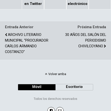
b
p
en Twitter
electrónico
o
ar
o
tir
Entrada Anterior
Próxima Entrada
k
ARCHIVO LITERARIO
30 AÑOS DEL SALÓN DEL
MUNICIPAL “PROCURADOR
PERIODISMO
CARLOS ARMANDO
CHIVILCOYANO
COSTANZO”
Volver arriba
Móvil
Escritorio
Todos los derechos reservados