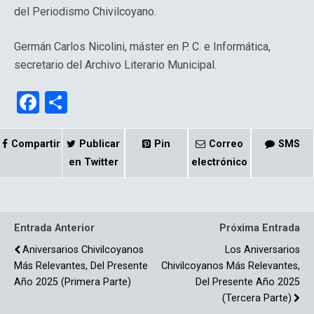
del Periodismo Chivilcoyano.
Germán Carlos Nicolini, máster en P. C. e Informática,
secretario del Archivo Literario Municipal.
F
C
a
o
ce
m
Compartir
Publicar
Pin
Correo
SMS
b
p
en Twitter
electrónico
o
ar
o
tir
Entrada Anterior
Próxima Entrada
k
Aniversarios Chivilcoyanos
Los Aniversarios
Más Relevantes, Del Presente
Chivilcoyanos Más Relevantes,
Año 2025 (Primera Parte)
Del Presente Año 2025
(Tercera Parte)