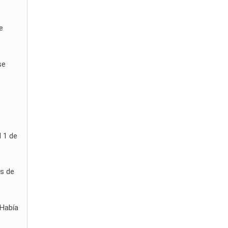
e
se
l 1 de
es de
 Había