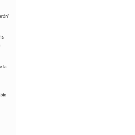
erón”
Dr.
a
e la
abía