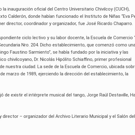
o la inauguración oficial del Centro Universitario Chivilcoy (CUCH),
lixto Calderón, donde habían funcionado el Instituto de Niñas “Eva P
mer director, coordinador y organizador, fue José Ricardo Chaparro.
espondiente ciclo lectivo y su labor docente, la Escuela de Comercio “
 Secundaria Nro. 204. Dicho establecimiento, que comenzó como un
go Faustino Sarmiento”, se había fundado por la iniciativa y las
o chivilcoyano, Dr. Nicolás Hipólito Schiaffino, primer profesional
 de nuestra ciudad. La sede de la Escuela de Comercio, ubicada sobr
de marzo de 1989, ejerciendo la dirección del establecimiento, la
ó de existir el intérprete musical del tango, Jorge Raúl Destaville, H
rector – organizador del Archivo Literario Municipal y el Salón del