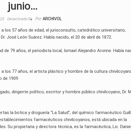
junio…
Por
ARCHIVOL
025
Desactivado
, a los 57 años de edad, el jurisconsulto, catedrático universitario,
 Dr. José León Suárez. Había nacido, el 20 de abril de 1872.
dad de 79 años, el periodista local, Ismael Alejandro Aronne. Había na
, a los 77 años, el artista plástico y hombre de la cultura chivilcoyan
o de 1909.
gado, dirigente político, escritor y hombre público chivilcoyano, Dr. 
ertas la botica y droguería “La Salud”, del químico farmacéutico Gui
 establecimientos farmacéuticos chivilcoyanos, está ubicada en la
ales. Su propietaria y directora técnica, es la farmacéutica, Lic. Danie