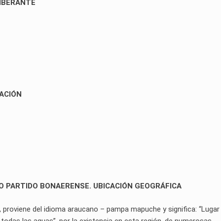
IBERANTE
CACIÓN
RO PARTIDO BONAERENSE. UBICACIÓN GEOGRÁFICA
o, proviene del idioma araucano – pampa mapuche y significa: “Lugar
 todas las aguas”, por la existencia en esta región, de numerosas