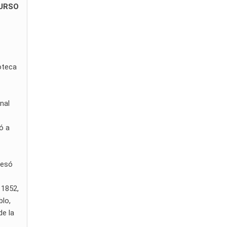
CURSO
ioteca
nal
ó a
vesó
 1852,
blo,
de la