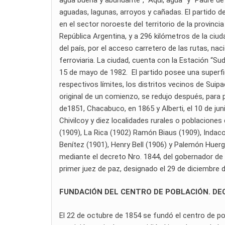
aguadas, lagunas, arroyos y cañadas. El partido d
en el sector noroeste del territorio de la provinc
República Argentina, y a 296 kilómetros de la ciud
del país, por el acceso carretero de las rutas, naci
ferroviaria. La ciudad, cuenta con la Estación “Su
15 de mayo de 1982. El partido posee una superfi
respectivos límites, los distritos vecinos de Suipa
original de un comienzo, se redujo después, para p
de1851, Chacabuco, en 1865 y Alberti, el 10 de juni
Chivilcoy y diez localidades rurales o poblacion
(1909), La Rica (1902) Ramón Biaus (1909), Indaco
Benítez (1901), Henry Bell (1906) y Palemón Huergo
mediante el decreto Nro. 1844, del gobernador de 
primer juez de paz, designado el 29 de diciembre 
FUNDACIÓN DEL CENTRO DE POBLACIÓN. DEC
El 22 de octubre de 1854 se fundó el centro de po