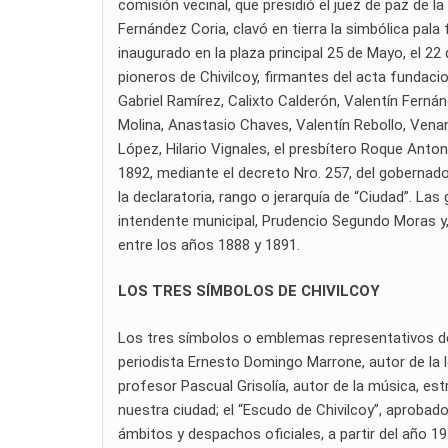
comisión vecinal, que presidió el juez de paz de l
Fernández Coria, clavó en tierra la simbólica pal
inaugurado en la plaza principal 25 de Mayo, el 2
pioneros de Chivilcoy, firmantes del acta fundaci
Gabriel Ramírez, Calixto Calderón, Valentín Ferná
Molina, Anastasio Chaves, Valentín Rebollo, Vena
López, Hilario Vignales, el presbítero Roque Anto
1892, mediante el decreto Nro. 257, del gobernado
la declaratoria, rango o jerarquía de “Ciudad”. Las
intendente municipal, Prudencio Segundo Moras y, e
entre los años 1888 y 1891.
LOS TRES SÍMBOLOS DE CHIVILCOY
Los tres símbolos o emblemas representativos de Ch
periodista Ernesto Domingo Marrone, autor de la l
profesor Pascual Grisolía, autor de la música, es
nuestra ciudad; el “Escudo de Chivilcoy”, aprobad
ámbitos y despachos oficiales, a partir del año 19