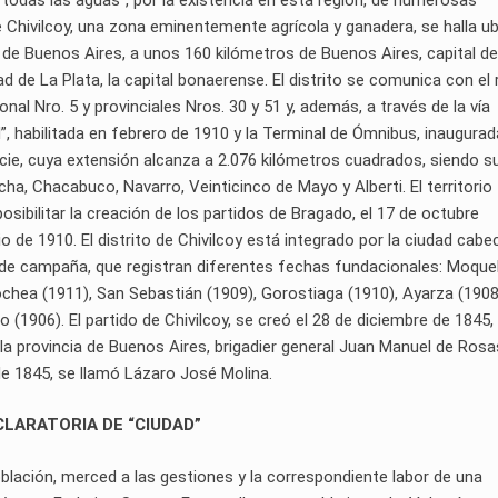
e Chivilcoy, una zona eminentemente agrícola y ganadera, se halla u
ia de Buenos Aires, a unos 160 kilómetros de Buenos Aires, capital de
ad de La Plata, la capital bonaerense. El distrito se comunica con el
onal Nro. 5 y provinciales Nros. 30 y 51 y, además, a través de la vía
d”, habilitada en febrero de 1910 y la Terminal de Ómnibus, inaugurad
cie, cuya extensión alcanza a 2.076 kilómetros cuadrados, siendo s
cha, Chacabuco, Navarro, Veinticinco de Mayo y Alberti. El territorio
osibilitar la creación de los partidos de Bragado, el 17 de octubre
o de 1910. El distrito de Chivilcoy está integrado por la ciudad cabe
es de campaña, que registran diferentes fechas fundacionales: Moqu
chea (1911), San Sebastián (1909), Gorostiaga (1910), Ayarza (1908
 (1906). El partido de Chivilcoy, se creó el 28 de diciembre de 1845,
la provincia de Buenos Aires, brigadier general Juan Manuel de Rosas
de 1845, se llamó Lázaro José Molina.
LARATORIA DE “CIUDAD”
blación, merced a las gestiones y la correspondiente labor de una