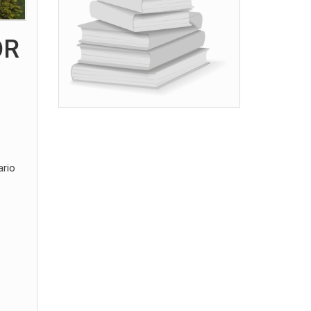
OR
ario