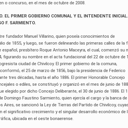
men o concurso, en el mes de octubre de 2008.
O. EL PRIMER GOBIERNO COMUNAL Y EL INTENDENTE INICIAL.
GO F. SARMIENTO.
lustre fundador Manuel Villarino, quien poseía conocimientos de
lio de 1855, y luego, se fueron delineando las primeras calles de la 
ote español, presbítero Roque Antonio Maceyra, el cual, comenzó su 
54, figurando su nombre en el acta fundacional del 22 de octubre de 
gresista ciudad de Chivilcoy. El primer gobierno de la comuna,
 conformó, el 25 de marzo de 1856, bajo la presidencia de Federico
rante tres décadas, hasta el año 1886. El primer Honorable Concejo
oncejales o ediles, se constituyó y organizó en el mes de junio de 188
ue elegido por dicho Concejo Deliberante, el 30 de junio de 1886. El 
 de Domingo Faustino Sarmiento, quien ejercía el cargo y la banca de
s Aires, se sancionó la Ley de Tierras del Partido de Chivilcoy, cuya
el significativo crecimiento y el singular desarrollo económico de 
ráfica, ubicada en el oeste bonaerense.