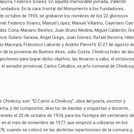
a época, Federico Soarez. En aquella memorable jornada, Valentín
a fundadora. En la cara frontal del Monumento a los Fundadores,
2 de octubre de 1955, se grabaron los nombres de los 22 gloriosos
onal: Federico Soarez, Manuel López, Manuel Villarino, Cayetano Cas
ndez Coria, Mariano Benítez, Juan Bruno Medina, Miguel Calderón, Gr
ncio Solano Saravia, Ángel Grego, Juan Gómez, Rafael Becerra, Hilar
nio Maceyra, Francisco Laborde y Andrés Pierretti. El 27 de agosto d
r de la provincia de Buenos Aires, Julio Costa, Chivilcoy hubo de al
 gestiones para lograr dicho objetivo, las llevaron a cabo, el entonce
l senador provincial, Carlos Ceballos, ex jefe comunal de Chivilcoy,
ivilcoy, son: “El Canto a Chivilcoy”, obra del poeta, escritor y
etra, y del compositor, director de bandas y orquestas y docente,
trenado el 22 de octubre de 1954, para los festejos del centenario d
o en el mes de noviembre de 1977, que empezó a utilizarse en los
78, cuando se colocó en las distintas reparticiones de la comuna y, 