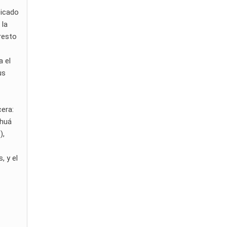
bicado
 la
 resto
a el
us
cera:
ehuá
),
, y el