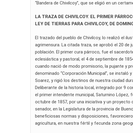
“Bandera de Chivilcoy”, que se eligió en un certa
LA TRAZA DE CHIVILCOY. EL PRIMER PÁRROC
LEY DE TIERRAS PARA CHIVILCOY, DE DOMIN
El trazado del pueblo de Chivilcoy, lo realizó el i
agrimensura. La citada traza, se aprobó el 20 de ju
población. El primer cura párroco, fue el sacerd
eclesiástica y pastoral, el 4 de septiembre de 18
cuando nació de modo promisorio, la pujante y pro
denominado “Corporación Municipal”, se instaló y
Soarez, y rigió los destinos de nuestra ciudad du
Deliberante de la historia local, integrado por 9 c
el primer intendente municipal, Saturnino López, f
octubre de 1857, por una iniciativa y un proyecto
senador, en la Legislatura de la provincia de Bueno
beneficiosas normas y disposiciones, favorecieron 
agricultura, en nuestra fértil y fecunda zona geog