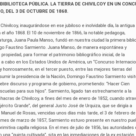
BIBILIOTECA PÚBLICA. LA TIERRA DE CHIVILCOY EN UN CON
, DEL 3 DE OCTUBRE DE 1868.
 Chivilcoy, inaugurándose en ese jubiloso e inolvidable día, la antigua
 el año 1868. El 10 de noviembre de 1866, la notable pedagoga,
maturga, Juana Paula Manso, fundó en nuestra ciudad la primera bibl
ingo Faustino Sarmiento. Juana Manso, de manera espontánea y
ropiedad, para formar el patrimonio bibliográfico inicial, de la
se a cabo en los Estados Unidos de América, un “Concurso Internacio
na y honrosamente, en el tercer puesto, entre las mejores tierras del
sumir la presidencia de la Nación, Domingo Faustino Sarmiento visit
élebre discurso y programa de gobierno, prometiendo: “Hacer Cien
 escuelas para sus hijos”. Sarmiento, ligado tan estrechamente a la
 chacras de Chivilcoy, a fines del mes de enero de 1852, cuando atra
jército Grande”, del general Justo José de Urquiza, que se dirigía a
n Manuel de Rosas, vencidas unos días más tarde, el 3 de febrero de
el mes de marzo de 1857, Sarmiento estuvo presente en nuestro pue
itiva capilla religiosa. En el mes de julio de 1856, las autoridades 
una “quinta cultivada”, sita en las inmediaciones de la ex estación