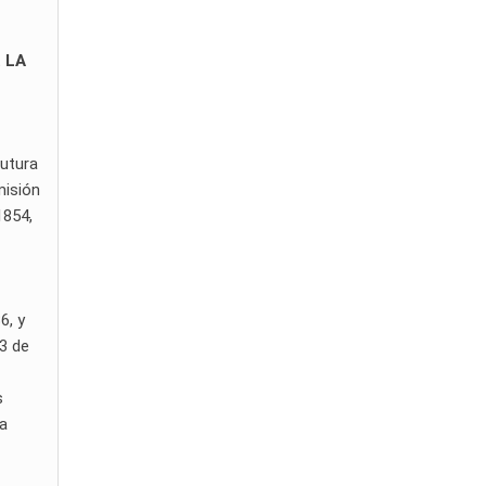
 LA
futura
misión
1854,
6, y
13 de
s
la