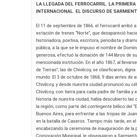
LA LLEGADA DEL FERROCARRIL. LA PRIMERA 
INTERNACIONAL. EL DISCURSO DE SARMIENTO
El 11 de septiembre de 1866, el ferrocarril arribó a
estación de trenes “Norte”, que desapareció hacia
historiadora, poetisa, escritora, periodista y dra
pública, a la que se le impuso el nombre de Dom
generosa, efectuó la donación de 144 libros de su p
mencionada institución. En el año 1867, al llevar
de Tierras”, las de Chivilcoy, se clasificaron, dig
mundo. El 3 de octubre de 1868, 9 días antes de a
Chivilcoy, y desde nuestra ciudad pronunció su c
Chivilcoy, con tierra para cada padre de familia y
historia de nuestra ciudad, había descubierto las
la región, como parte del contingente bélico del “E
Buenos Aires, para enfrentar a las tropas de Jua
en la batalla de Caseros. Tiempo más tarde, en 
encabezando la ceremonia de inauguración de la prim
Corporación Municipal, le obsequiaron a Sarmiento 