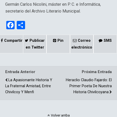
Germán Carlos Nicolini, máster en P. C. e Informática,
secretario del Archivo Literario Municipal.
F
C
a
o
ce
m
Compartir
Publicar
Pin
Correo
SMS
b
p
en Twitter
electrónico
o
ar
o
tir
Entrada Anterior
Próxima Entrada
k
La Apasionante Historia Y
Heraclio Claudio Fajardo: El
La Fraternal Amistad, Entre
Primer Poeta De Nuestra
Chivilcoy Y Menfi
Historia Chivilcoyana
Volver arriba