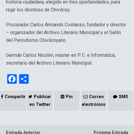
historia ciudadana, elegido en tres oportunidades, para
regir los destinos de Chivilcoy.
Procurador Carlos Armando Costanzo, fundador y director
– organizador del Archivo Literario Municipal y el Salón
del Periodismo Chivilcoyano.
Germán Carlos Nicolini, máster en P. C. e Informática,
secretario del Archivo Literario Municipal.
F
C
a
o
ce
m
Compartir
Publicar
Pin
Correo
SMS
b
p
en Twitter
electrónico
o
ar
o
tir
Entrada Anterior
Próxima Entrada