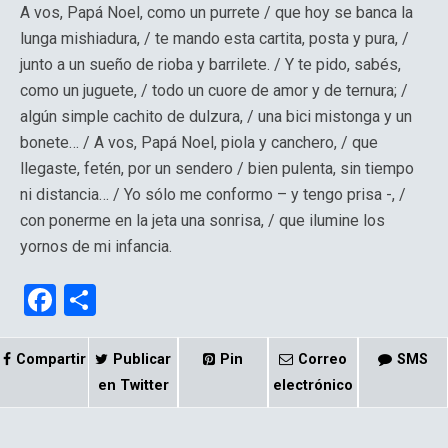
A vos, Papá Noel, como un purrete / que hoy se banca la
lunga mishiadura, / te mando esta cartita, posta y pura, /
junto a un sueño de rioba y barrilete. / Y te pido, sabés,
como un juguete, / todo un cuore de amor y de ternura; /
algún simple cachito de dulzura, / una bici mistonga y un
bonete… / A vos, Papá Noel, piola y canchero, / que
llegaste, fetén, por un sendero / bien pulenta, sin tiempo
ni distancia… / Yo sólo me conformo – y tengo prisa -, /
con ponerme en la jeta una sonrisa, / que ilumine los
yornos de mi infancia.
F
C
a
o
ce
m
Compartir
Publicar
Pin
Correo
SMS
b
p
en Twitter
electrónico
o
ar