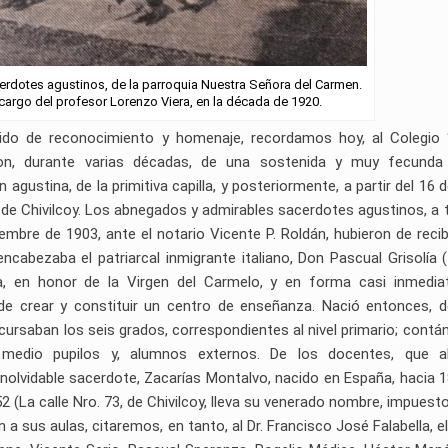
erdotes agustinos, de la parroquia Nuestra Señora del Carmen.
 cargo del profesor Lorenzo Viera, en la década de 1920.
tido de reconocimiento y homenaje, recordamos hoy, al Colegio
eron, durante varias décadas, de una sostenida y muy fecunda
gustina, de la primitiva capilla, y posteriormente, a partir del 16 de
 de Chivilcoy. Los abnegados y admirables sacerdotes agustinos, a 
embre de 1903, ante el notario Vicente P. Roldán, hubieron de recibi
encabezaba el patriarcal inmigrante italiano, Don Pascual Grisolía 
lla, en honor de la Virgen del Carmelo, y en forma casi inmedia
de crear y constituir un centro de enseñanza. Nació entonces, 
 cursaban los seis grados, correspondientes al nivel primario; contá
, medio pupilos y, alumnos externos. De los docentes, que al
olvidable sacerdote, Zacarías Montalvo, nacido en España, hacia 1
2 (La calle Nro. 73, de Chivilcoy, lleva su venerado nombre, impuesto
 a sus aulas, citaremos, en tanto, al Dr. Francisco José Falabella, el