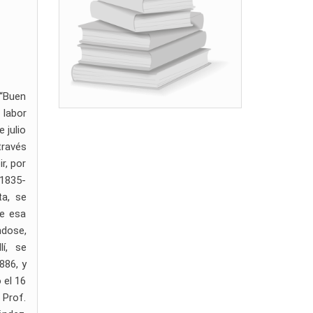
 “Buen
 labor
 julio
través
r, por
(1835-
ta, se
de esa
ndose,
lí, se
886, y
 el 16
 Prof.