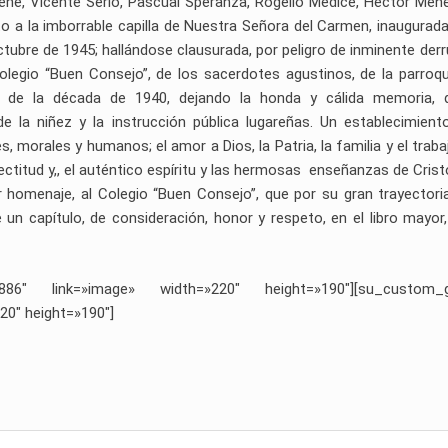
vene, Vicente Serio, Pascual Speranza, Rogelio Médice, Héctor Men
unto a la imborrable capilla de Nuestra Señora del Carmen, inaugurada
octubre de 1945; hallándose clausurada, por peligro de inminente der
legio “Buen Consejo”, de los sacerdotes agustinos, de la parroqu
s de la década de 1940, dejando la honda y cálida memoria, 
de la niñez y la instrucción pública lugareñas. Un establecimient
es, morales y humanos; el amor a Dios, la Patria, la familia y el trabaj
 rectitud y,, el auténtico espíritu y las hermosas enseñanzas de Crist
r homenaje, al Colegio “Buen Consejo”, que por su gran trayectori
e un capítulo, de consideración, honor y respeto, en el libro mayor,
886″ link=»image» width=»220″ height=»190″][su_custom_ga
20″ height=»190″]