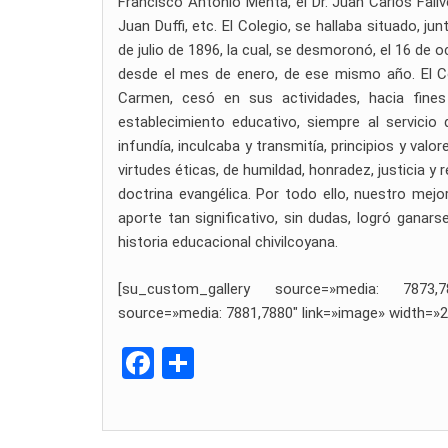
Francisco Antonio Menta, el Dr. Juan Carlos Fali
Juan Duffi, etc. El Colegio, se hallaba situado, j
de julio de 1896, la cual, se desmoronó, el 16 de 
desde el mes de enero, de ese mismo año. El Co
Carmen, cesó en sus actividades, hacia fine
establecimiento educativo, siempre al servicio 
infundía, inculcaba y transmitía, principios y valor
virtudes éticas, de humildad, honradez, justicia y
doctrina evangélica. Por todo ello, nuestro mejo
aporte tan significativo, sin dudas, logró ganars
historia educacional chivilcoyana.
[su_custom_gallery source=»media: 7873,7
source=»media: 7881,7880″ link=»image» width=»2
F
C
a
o
ce
m