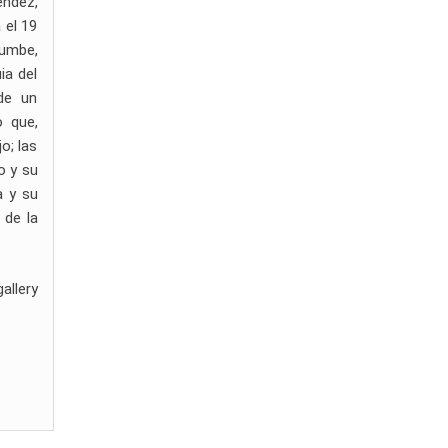
éndez,
 el 19
rumbe,
ia del
de un
o que,
o; las
o y su
a y su
 de la
llery