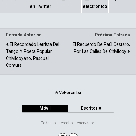
ce
m
b
p
en Twitter
electrónico
o
ar
o
tir
Entrada Anterior
Próxima Entrada
k
El Recordado Letrista Del
El Recuerdo De Raúl Cestaro,
Tango Y Poeta Popular
Por Las Calles De Chivilcoy
Chivilcoyano, Pascual
Contursi
Volver arriba
Móvil
Escritorio
Todos los derechos reservados