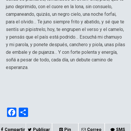
juno deprimido, con el cuore en la lona, sin consuelo,
campaneando, quizás, un negro cielo, una noche forfai,
para el olvido… Te juno siempre frito y abatido, y sé que te
sentís un pipistrelo; hoy, te engrupen el verso y el camelo,
y pensás que el país está podrido… Escuchá mi chamuyo
y mi parola, y ponete después, canchero y piola, unas pilas
de embale y de pujanza… Y con forte polenta y energía,
soñá a pesar de todo, cada día, un debute camino de
esperanza.
F
C
a
o
Compartir
Publicar
Pin
Correo
SMS