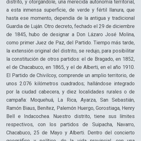
distrito, y otorgándole, una merecida autonomía territorial,
a esta inmensa superficie, de verde y fértil llanura, que
hasta ese momento, dependía de la antigua y tradicional
Guardia de Luján. Otro decreto, fechado el 29 de diciembre
de 1845, hubo de designar a Don Lázaro José Molina,
como primer Juez de Paz, del Partido. Tiempo más tarde,
la extensión original del distrito, se redujo, para posibilitar
la constitución de otros partidos: el de Bragado, en 1852,
el de Chacabuco, en 1865, y el de Alberti, en el año 1910.
El Partido de Chivilcoy, comprende un amplio territorio, de
unos 2.076 kilómetros cuadrados; hallándose integrado
por la ciudad cabecera, y diez localidades rurales o de
campaña: Moquehuá, La Rica, Ayarza, San Sebastián,
Ramón Biaus, Benítez, Palemón Huergo, Gorostiaga, Henry
Bell e Indacochea. Nuestro distrito, tiene sus límites
respectivos, con los partidos de Suipacha, Navarro,
Chacabuco, 25 de Mayo y Alberti. Dentro del concierto
geográfico y político, de la vida provincial, con una