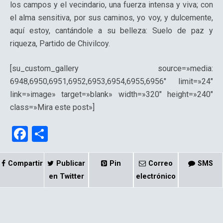
los campos y el vecindario, una fuerza intensa y viva; con
el alma sensitiva, por sus caminos, yo voy, y dulcemente,
aquí estoy, cantándole a su belleza: Suelo de paz y
riqueza, Partido de Chivilcoy.
[su_custom_gallery source=»media:
6948,6950,6951,6952,6953,6954,6955,6956″ limit=»24″
link=»image» target=»blank» width=»320″ height=»240″
class=»Mira este post»]
F
C
a
o
ce
m
Compartir
Publicar
Pin
Correo
SMS
b
p
en Twitter
electrónico
o
ar
o
tir