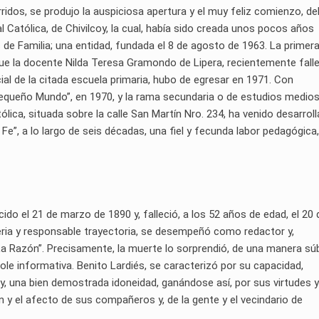
ridos, se produjo la auspiciosa apertura y el muy feliz comienzo, de
al Católica, de Chivilcoy, la cual, había sido creada unos pocos años
es de Familia; una entidad, fundada el 8 de agosto de 1963. La primer
fue la docente Nilda Teresa Gramondo de Lipera, recientemente falle
al de la citada escuela primaria, hubo de egresar en 1971. Con
“Pequeño Mundo”, en 1970, y la rama secundaria o de estudios medios:
tólica, situada sobre la calle San Martín Nro. 234, ha venido desarrol
 Fe”, a lo largo de seis décadas, una fiel y fecunda labor pedagógica
ido el 21 de marzo de 1890 y, falleció, a los 52 años de edad, el 20 
eria y responsable trayectoria, se desempeñó como redactor y,
La Razón”. Precisamente, la muerte lo sorprendió, de una manera súb
ole informativa. Benito Lardiés, se caracterizó por su capacidad,
y, una bien demostrada idoneidad, ganándose así, por sus virtudes y
n y el afecto de sus compañeros y, de la gente y el vecindario de