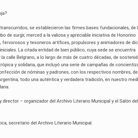
oja?
ranscurridos, se establecieron las firmes bases fundacionales, de 
ubo de surgir, merced a la valiosa y apreciable iniciativa de Honorino
 fervorosos y tesoneros artífices, propulsores y animadores de di
niciales. La citada entidad de bien público, cuya sede se encuentra
 la calle Belgrano, a lo largo de más de cuatro décadas, de sostenid
ntrópica y solidaria, que incluyó una serie de campañas de concientiz
confección de nóminas y padrones, con los respectivos nombres, d
a Argentina, todo una auténtica y verdadera tradición, en nuestro med
dana.
rector – organizador del Archivo Literario Municipal y el Salón del
ca, secretario del Archivo Literario Municipal.