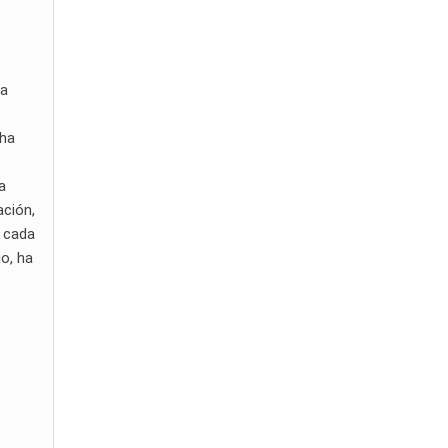
la
cha
a
ación,
e cada
io, ha