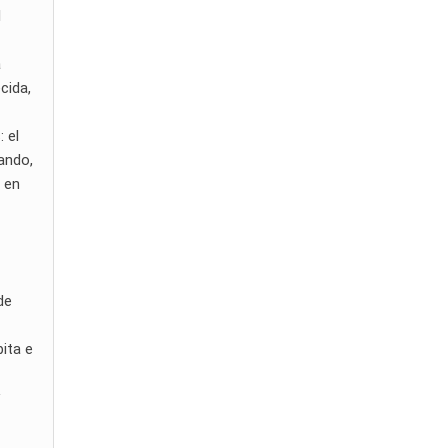
l
a
cida,
 el
lando,
, en
de
ita e