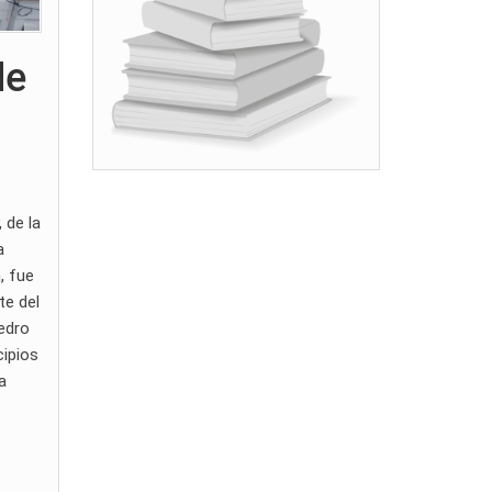
de
 de la
a
, fue
te del
Pedro
cipios
a