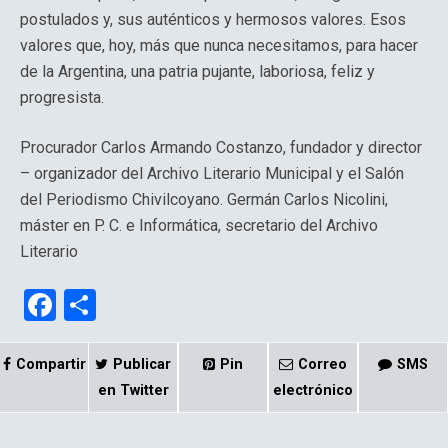
postulados y, sus auténticos y hermosos valores. Esos
valores que, hoy, más que nunca necesitamos, para hacer
de la Argentina, una patria pujante, laboriosa, feliz y
progresista.
Procurador Carlos Armando Costanzo, fundador y director
– organizador del Archivo Literario Municipal y el Salón
del Periodismo Chivilcoyano. Germán Carlos Nicolini,
máster en P. C. e Informática, secretario del Archivo
Literario
F
C
a
o
ce
m
Compartir
Publicar
Pin
Correo
SMS
b
p
en Twitter
electrónico
o
ar