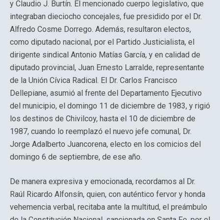
y Claudio J. Burtín. El mencionado cuerpo legislativo, que
integraban dieciocho concejales, fue presidido por el Dr.
Alfredo Cosme Dorrego. Además, resultaron electos,
como diputado nacional, por el Partido Justicialista, el
dirigente sindical Antonio Matías García, y en calidad de
diputado provincial, Juan Ernesto Larralde, representante
de la Unión Cívica Radical. El Dr. Carlos Francisco
Dellepiane, asumió al frente del Departamento Ejecutivo
del municipio, el domingo 11 de diciembre de 1983, y rigió
los destinos de Chivilcoy, hasta el 10 de diciembre de
1987, cuando lo reemplazó el nuevo jefe comunal, Dr.
Jorge Adalberto Juancorena, electo en los comicios del
domingo 6 de septiembre, de ese año.
De manera expresiva y emocionada, recordamos al Dr.
Raúl Ricardo Alfonsín, quien, con auténtico fervor y honda
vehemencia verbal, recitaba ante la multitud, el preámbulo
de la Constitución Nacional, sancionada en Santa Fe, por el