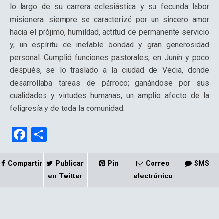
lo largo de su carrera eclesiástica y su fecunda labor
misionera, siempre se caracterizó por un sincero amor
hacia el prójimo, humildad, actitud de permanente servicio
y, un espíritu de inefable bondad y gran generosidad
personal. Cumplió funciones pastorales, en Junín y poco
después, se lo traslado a la ciudad de Vedia, donde
desarrollaba tareas de párroco; ganándose por sus
cualidades y virtudes humanas, un amplio afecto de la
feligresía y de toda la comunidad.
F
C
a
o
ce
m
Compartir
Publicar
Pin
Correo
SMS
b
p
en Twitter
electrónico
o
ar
o
tir