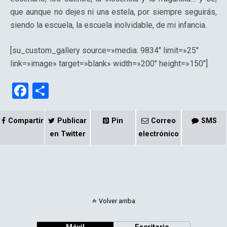
que aunque no dejes ni una estela, por siempre seguirás,
siendo la escuela, la escuela inolvidable, de mi infancia.
[su_custom_gallery source=»media: 9834″ limit=»25″
link=»image» target=»blank» width=»200″ height=»150″]
F
C
a
o
ce
m
Compartir
Publicar
Pin
Correo
SMS
b
p
en Twitter
electrónico
o
ar
o
tir
k
Volver arriba