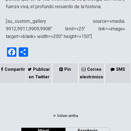
fuerza viva, el profundo recuerdo de la historia.
[su_custom_gallery source=»media:
9912,9911,9909,9908″ limit=»25″ link=»image»
target=»blank» width=»200″ height=»150″]
F
C
a
o
ce
m
Compartir
Publicar
Pin
Correo
SMS
b
p
en Twitter
electrónico
o
ar
o
tir
k
Volver arriba
Móvil
Escritorio