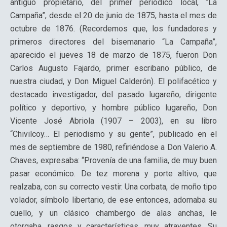
antiguo propietario, del primer periódico local, “La
Campaña”, desde el 20 de junio de 1875, hasta el mes de
octubre de 1876. (Recordemos que, los fundadores y
primeros directores del bisemanario “La Campaña”,
aparecido el jueves 18 de marzo de 1875, fueron Don
Carlos Augusto Fajardo, primer escribano público, de
nuestra ciudad, y Don Miguel Calderón). El polifacético y
destacado investigador, del pasado lugareño, dirigente
político y deportivo, y hombre público lugareño, Don
Vicente José Abriola (1907 – 2003), en su libro
“Chivilcoy… El periodismo y su gente”, publicado en el
mes de septiembre de 1980, refiriéndose a Don Valerio A.
Chaves, expresaba: “Provenía de una familia, de muy buen
pasar económico. De tez morena y porte altivo, que
realzaba, con su correcto vestir. Una corbata, de moño tipo
volador, símbolo libertario, de ese entonces, adornaba su
cuello, y un clásico chambergo de alas anchas, le
otorgaba, rasgos y características, muy atrayentes. Su