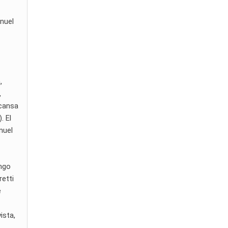
anuel
,
,
scansa
. El
nuel
ingo
retti
e
ista,