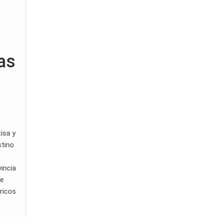
das
isa y
stino
vincia
ve
óricos