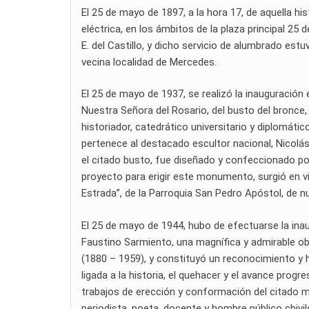
El 25 de mayo de 1897, a la hora 17, de aquella his
eléctrica, en los ámbitos de la plaza principal 25
E. del Castillo, y dicho servicio de alumbrado est
vecina localidad de Mercedes.
El 25 de mayo de 1937, se realizó la inauguración 
Nuestra Señora del Rosario, del busto del bronce, d
historiador, catedrático universitario y diplomáti
pertenece al destacado escultor nacional, Nicolás
el citado busto, fue diseñado y confeccionado por
proyecto para erigir este monumento, surgió en vir
Estrada”, de la Parroquia San Pedro Apóstol, de n
El 25 de mayo de 1944, hubo de efectuarse la inau
Faustino Sarmiento, una magnífica y admirable obr
(1880 – 1959), y constituyó un reconocimiento y h
ligada a la historia, el quehacer y el avance progre
trabajos de erección y conformación del citado mo
periodista, poeta, docente y hombre público chivi