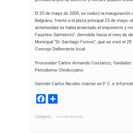
El 25 de mayo de 2000, se realizó la inauguración 
Belgrano, frente a la plaza principal 25 de mayo; 
anterioridad se había levantado el imponente y ma
Faustino Sarmiento”, demolido hacia el mes de abr
Municipal “Dr. Santiago Fornos”, que se creó el 2
Concejo Deliberante local.
Procurador Carlos Armando Costanzo, fundador y di
Periodismo Chivilcoyano.
Germán Carlos Nicolini, máster en P. C. e Informáti
F
C
a
o
ce
m
Categoría
Lo más reciente...
b
p