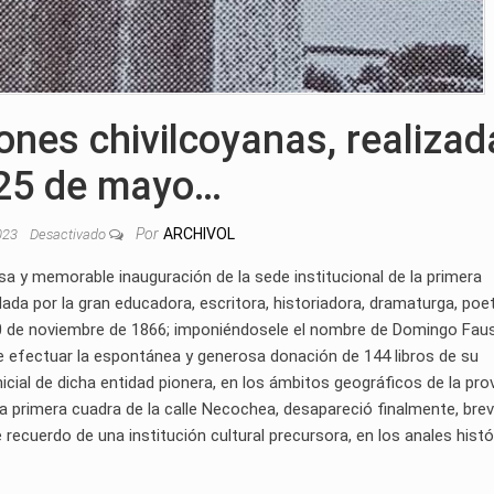
ones chivilcoyanas, realiza
 25 de mayo…
Por
ARCHIVOL
023
Desactivado
osa y memorable inauguración de la sede institucional de la primera
ndada por la gran educadora, escritora, historiadora, dramaturga, poet
10 de noviembre de 1866; imponiéndosele el nombre de Domingo Fau
efectuar la espontánea y generosa donación de 144 libros de su
inicial de dicha entidad pionera, en los ámbitos geográficos de la pro
 la primera cuadra de la calle Necochea, desapareció finalmente, bre
recuerdo de una institución cultural precursora, en los anales hist