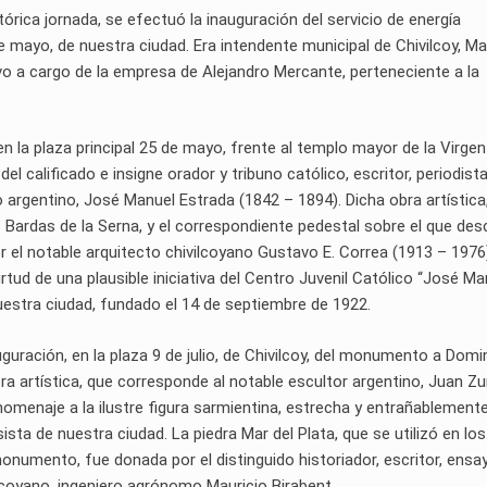
tórica jornada, se efectuó la inauguración del servicio de energía
 de mayo, de nuestra ciudad. Era intendente municipal de Chivilcoy, M
uvo a cargo de la empresa de Alejandro Mercante, perteneciente a la
en la plaza principal 25 de mayo, frente al templo mayor de la Virgen
el calificado e insigne orador y tribuno católico, escritor, periodista
co argentino, José Manuel Estrada (1842 – 1894). Dicha obra artística
 Bardas de la Serna, y el correspondiente pedestal sobre el que de
 el notable arquitecto chivilcoyano Gustavo E. Correa (1913 – 1976)
tud de una plausible iniciativa del Centro Juvenil Católico “José Ma
uestra ciudad, fundado el 14 de septiembre de 1922.
guración, en la plaza 9 de julio, de Chivilcoy, del monumento a Dom
a artística, que corresponde al notable escultor argentino, Juan Zu
omenaje a la ilustre figura sarmientina, estrecha y entrañablement
sista de nuestra ciudad. La piedra Mar del Plata, que se utilizó en los
numento, fue donada por el distinguido historiador, escritor, ensay
lcoyano, ingeniero agrónomo Mauricio Birabent.