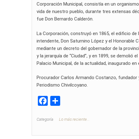
Corporación Municipal, consistía en un organismo
vida de nuestro pueblo, durante tres extensas déc
fue Don Bernardo Calderón.
La Corporación, construyó en 1865, el edificio de l
intendente, Don Saturnino López y el Honorable Co
mediante un decreto del gobernador de la provinci
y la jerarquía de “Ciudad”, y en 1899, se demolió e
Palacio Municipal, de la actualidad, inaugurado en 
Procurador Carlos Armando Costanzo, fundador y di
Periodismo Chivilcoyano.
F
C
a
o
ce
m
Categoría
Lo más reciente...
b
p