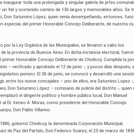
de inaugurar toda una prolongada y singular galería de jefes comunale
rer un fiel y sostenido camino de 136 largos y memorables años. Se t
ano, Don Saturnino López, quien venía desempeñando, entonces, fun
ón especial, del primer Honorable Concejo Deliberante, de nuestra ci
to por la Ley Orgánica de las Municipales, se llevaron a cabo los
 de la provincia de Buenos Aires. En dicha instancia electoral, fuero
l primer Honorable Concejo Deliberante de Chivilcoy. Cumplida la jo
nio – verificado y aprobado el 12 de junio -, y pocos días después, e
 legislativo pionero. El 30 de junio, se convocó y desarrolló una sesió
ir, entre los nueve concejales – uno de ellos, era Saturnino Lopez -,
s, Don Saturnino López – comisario de policía del distrito -, quien r
eemplazó el dirigente político y hombre público local, Don Manuel
ó al Dr. Ireneo A. Moras, como presidente del Honorable Concejo
uerpo, Don Pablo Villarino.
1886, gobernó Chivilcoy, la denominada Corporación Municipal,
Juez de Paz del Partido, Don Federico Soarez, el 25 de marzo de 1856