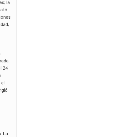
s; la
rató
ciones
udad,
n
rnada
l 24
n
 el
igió
. La