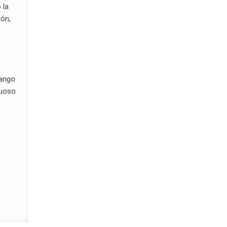
 la
ión,
rango
tuoso