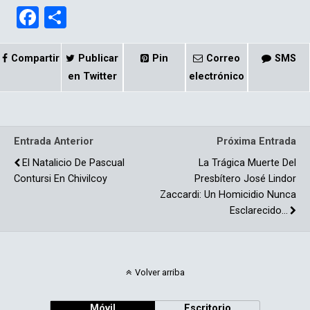
F
C
a
o
ce
m
Compartir
Publicar
Pin
Correo
SMS
b
p
en Twitter
electrónico
o
ar
o
tir
Entrada Anterior
Próxima Entrada
k
El Natalicio De Pascual
La Trágica Muerte Del
Contursi En Chivilcoy
Presbítero José Lindor
Zaccardi: Un Homicidio Nunca
Esclarecido…
Volver arriba
Móvil
Escritorio