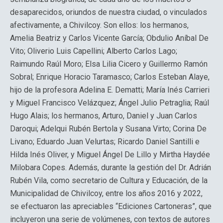
desaparecidos, oriundos de nuestra ciudad, o vinculados
afectivamente, a Chivilcoy. Son ellos: los hermanos,
Amelia Beatriz y Carlos Vicente García; Obdulio Aníbal De
Vito; Oliverio Luis Capellini; Alberto Carlos Lago;
Raimundo Raúl Moro; Elsa Lilia Cicero y Guillermo Ramón
Sobral; Enrique Horacio Taramasco; Carlos Esteban Alaye,
hijo de la profesora Adelina E. Dematti; María Inés Carrieri
y Miguel Francisco Velázquez; Ángel Julio Petraglia; Raúl
Hugo Alais; los hermanos, Arturo, Daniel y Juan Carlos
Daroqui; Adelqui Rubén Bertola y Susana Virto; Corina De
Livano; Eduardo Juan Velurtas; Ricardo Daniel Santilli e
Hilda Inés Oliver, y Miguel Ángel De Lillo y Mirtha Haydée
Milobara Copes. Además, durante la gestión del Dr. Adrián
Rubén Vila, como secretario de Cultura y Educación, de la
Municipalidad de Chivilcoy, entre los años 2016 y 2022,
se efectuaron las apreciables “Ediciones Cartoneras”, que
incluyeron una serie de volúmenes, con textos de autores