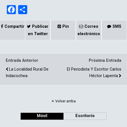
F
C
a
o
ce
m
Compartir
Publicar
Pin
Correo
SMS
b
p
en Twitter
electrónico
o
ar
o
tir
Entrada Anterior
Próxima Entrada
k
La Localidad Rural De
El Periodista Y Escritor Carlos
Indacochea
Héctor Lapenta
Volver arriba
Móvil
Escritorio