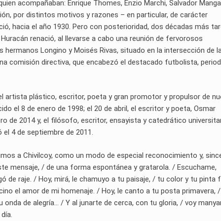
 quien acompañaban: Enrique Thomes, Enzio Marchi, Salvador Mangan
ción, por distintos motivos y razones – en particular, de carácter
ió, hacia el año 1930. Pero con posterioridad, dos décadas más tard
o Huracán renació, al llevarse a cabo una reunión de fervorosos
os hermanos Longino y Moisés Rivas, situado en la intersección de l
 una comisión directiva, que encabezó el destacado futbolista, period
l, el artista plástico, escritor, poeta y gran promotor y propulsor de n
ido el 8 de enero de 1998; el 20 de abril, el escritor y poeta, Osmar
ro de 2014 y, el filósofo, escritor, ensayista y catedrático universitar
ó el 4 de septiembre de 2011.
ecimos a Chivilcoy, como un modo de especial reconocimiento y, sinc
te mensaje, / de una forma espontánea y gratarola. / Escuchame,
egó de raje. / Hoy, mirá, le chamuyo a tu paisaje, / tu color y tu pinta 
 bocino el amor de mi homenaje. / Hoy, le canto a tu posta primavera, /
u onda de alegría… / Y al junarte de cerca, con tu gloria, / voy many
 día.