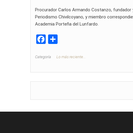
Procurador Carlos Armando Costanzo, fundador y di
Periodismo Chivilcoyano, y miembro correspondien
Academia Porteña del Lunfardo.
F
C
a
o
ce
m
Categoría
Lo más reciente...
b
p
o
ar
o
tir
k