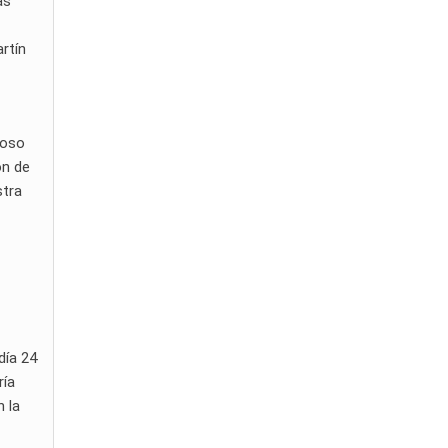
as
artín
ioso
ón de
stra
día 24
ría
n la