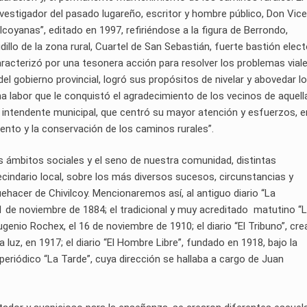
 investigador del pasado lugareño, escritor y hombre público, Don Vic
ilcoyanas”, editado en 1997, refiriéndose a la figura de Berrondo,
illo de la zona rural, Cuartel de San Sebastián, fuerte bastión elect
caracterizó por una tesonera acción para resolver los problemas vial
 del gobierno provincial, logró sus propósitos de nivelar y abovedar l
una labor que le conquistó el agradecimiento de los vecinos de aquell
 intendente municipal, que centró su mayor atención y esfuerzos, e
ento y la conservación de los caminos rurales”.
los ámbitos sociales y el seno de nuestra comunidad, distintas
cindario local, sobre los más diversos sucesos, circunstancias y
ehacer de Chivilcoy. Mencionaremos así, al antiguo diario “La
1 de noviembre de 1884; el tradicional y muy acreditado matutino “
nio Rochex, el 16 de noviembre de 1910; el diario “El Tribuno”, cre
a luz, en 1917; el diario “El Hombre Libre”, fundado en 1918, bajo la
 periódico “La Tarde”, cuya dirección se hallaba a cargo de Juan