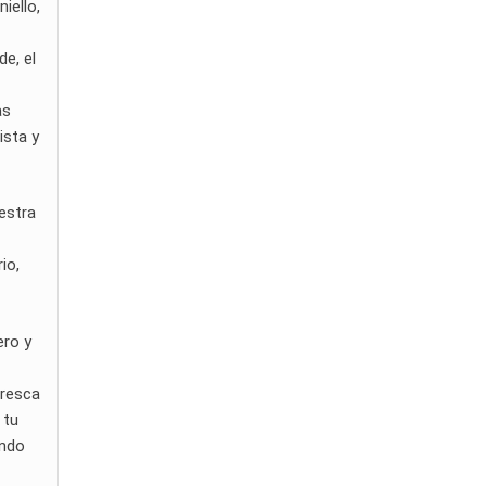
iello,
e, el
as
ista y
uestra
io,
ero y
fresca
 tu
ando