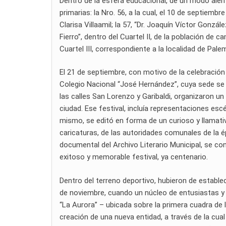
Dentro de la esfera educacional, de un modo alen
primarias: la Nro. 56, a la cual, el 10 de septiemb
Clarisa Villaamil; la 57, “Dr. Joaquín Víctor Gonzál
Fierro”, dentro del Cuartel II, de la población de 
Cuartel III, correspondiente a la localidad de Pal
El 21 de septiembre, con motivo de la celebración 
Colegio Nacional “José Hernández”, cuya sede se h
las calles San Lorenzo y Garibaldi, organizaron un 
ciudad. Ese festival, incluía representaciones esc
mismo, se editó en forma de un curioso y llamativo
caricaturas, de las autoridades comunales de la é
documental del Archivo Literario Municipal, se co
exitoso y memorable festival, ya centenario.
Dentro del terreno deportivo, hubieron de establec
de noviembre, cuando un núcleo de entusiastas y a
“La Aurora” – ubicada sobre la primera cuadra de l
creación de una nueva entidad, a través de la cual