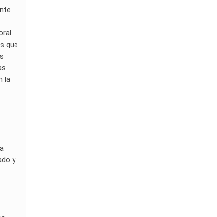
ente
oral
es que
os
as
n la
La
ado y