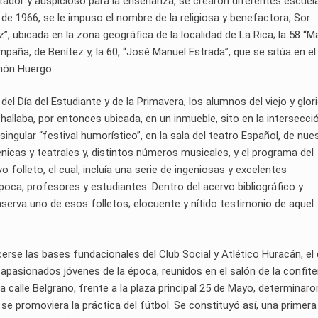
tador y auspicioso para la enseñanza, se crearon diferentes escuel
re de 1966, se le impuso el nombre de la religiosa y benefactora, Sor
ez”, ubicada en la zona geográfica de la localidad de La Rica; la 58 “M
campaña, de Benítez y, la 60, “José Manuel Estrada”, que se sitúa en el
emón Huergo.
del Día del Estudiante y de la Primavera, los alumnos del viejo y glor
allaba, por entonces ubicada, en un inmueble, sito en la intersecci
singular “festival humorístico”, en la sala del teatro Español, de nue
énicas y teatrales y, distintos números musicales, y el programa del
 folleto, el cual, incluía una serie de ingeniosas y excelentes
poca, profesores y estudiantes. Dentro del acervo bibliográfico y
nserva uno de esos folletos; elocuente y nítido testimonio de aquel
erse las bases fundacionales del Club Social y Atlético Huracán, el 
pasionados jóvenes de la época, reunidos en el salón de la confite
a calle Belgrano, frente a la plaza principal 25 de Mayo, determinaro
 se promoviera la práctica del fútbol. Se constituyó así, una primera