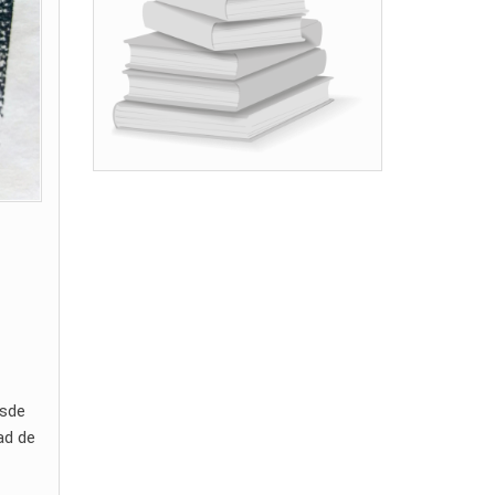
esde
ad de