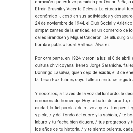
comisión que estuvo presidida por Oscar Peña, a
Efraín Brusnik y Vicente Delesia. La citada institu
económico -, cesó en sus actividades y desaparec
24 de noviembre de 1944, el Club Social y Atlétic
simpatizantes de la entidad, en un comercio de l
calles Brandsen y Miguel Calderón. De allí, surgió
hombre público local, Baltasar Álvarez.
Por otra parte, en 1924, vieron la luz: el 6 de abri
cultura chivilcoyana, Ireneo Jorge Saraniche, fallec
Domingo Lasalvia, quien dejó de existir, el 3 de ene
Dr. León Rozitchner, cuyo fallecimiento se registr
Y nosotros, a través de la voz del lunfardo, le d
emocionado homenaje: Hoy te bato, de pronto, es
ciudad, la fiel parola / de mi voz, que a tus pies ll
y piola, / y del fondo del cuore y la sabiola, / te
laburo y tu facha bien diquera, / tus progresos y t
los años de tu historia, / y te siento pulenta, cada