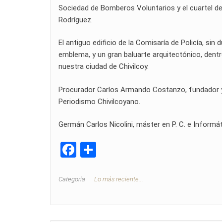
Sociedad de Bomberos Voluntarios y el cuartel del
Rodríguez.
El antiguo edificio de la Comisaría de Policía, sin
emblema, y un gran baluarte arquitectónico, dentro 
nuestra ciudad de Chivilcoy.
Procurador Carlos Armando Costanzo, fundador y di
Periodismo Chivilcoyano.
Germán Carlos Nicolini, máster en P. C. e Informá
F
C
a
o
ce
m
Categoría
Lo más reciente...
b
p
o
ar