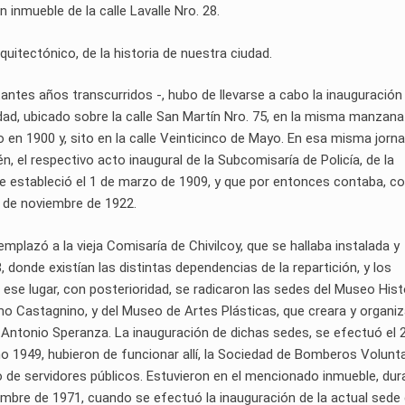
 inmueble de la calle Lavalle Nro. 28.
uitectónico, de la historia de nuestra ciudad.
antes años transcurridos -, hubo de llevarse a cabo la inauguración
iudad, ubicado sobre la calle San Martín Nro. 75, en la misma manzana
o en 1900 y, sito en la calle Veinticinco de Mayo. En esa misma jorna
, el respectivo acto inaugural de la Subcomisaría de Policía, de la
e estableció el 1 de marzo de 1909, y que por entonces contaba, co
4 de noviembre de 1922.
reemplazó a la vieja Comisaría de Chivilcoy, que se hallaba instalada y
, donde existían las distintas dependencias de la repartición, y los
 ese lugar, con posterioridad, se radicaron las sedes del Museo Hist
mo Castagnino, y del Museo de Artes Plásticas, que creara y organiz
sé Antonio Speranza. La inauguración de dichas sedes, se efectuó el 
año 1949, hubieron de funcionar allí, la Sociedad de Bomberos Volunt
vo de servidores públicos. Estuvieron en el mencionado inmueble, dur
embre de 1971, cuando se efectuó la inauguración de la actual sede 