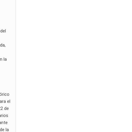
 del
da,
n la
órico
ara el
22 de
arios
ante
de la