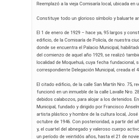
Reemplazó a la vieja Comisaría local, ubicada en un
Constituye todo un glorioso símbolo y baluarte arq
El 1 de enero de 1929 – hace ya, 95 largos y const
edificio, de la Comisaría de Policía, de nuestra c
donde se encuentra el Palacio Municipal, habilitad
del comienzo de aquel año 1929, se realizó también
localidad de Moquehuá, cuya fecha fundacional, s
correspondiente Delegación Municipal, creada el 
El citado edificio, de la calle San Martín Nro. 75, 
funcionó en un inmueble de la calle Lavalle Nro. 28
debidos calabozos, para alojar a los detenidos. En
Municipal, fundado y dirigido por Francisco Ansel
artista plástico y hombre de la cultura local, Jo
octubre de 1946. Con posterioridad, a partir del 
y, el cuartel del abnegado y valeroso cuerpo acti
un período de veintidós años, hasta el 21 de novi