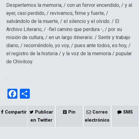
Despertemos la memoria, / con un fervor encendido, / y al
ayer, casi perdido, / revivamos, firme y fuerte, /
salvándolo de la muerte, / el silencio y el olvido. / El
Archivo Literario, / -fiel camino que perdura -, / por su
misión de cultura, / en un largo itinerario. / Sentir y trabajo
diario, / recorriéndolo, yo voy, / pues ante todos, es hoy, /
el registro de la historia / y la voz de la memoria / popular
de Chivilcoy.
.
F
C
a
o
ce
m
Compartir
Publicar
Pin
Correo
SMS
b
p
en Twitter
electrónico
o
ar