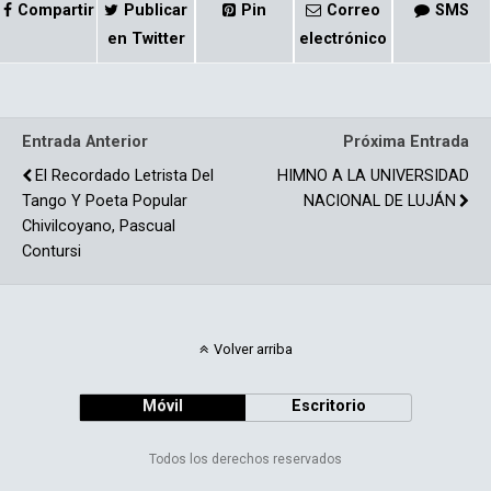
ce
m
Compartir
Publicar
Pin
Correo
SMS
b
p
en Twitter
electrónico
o
ar
o
tir
Entrada Anterior
Próxima Entrada
k
El Recordado Letrista Del
HIMNO A LA UNIVERSIDAD
Tango Y Poeta Popular
NACIONAL DE LUJÁN
Chivilcoyano, Pascual
Contursi
Volver arriba
Móvil
Escritorio
Todos los derechos reservados