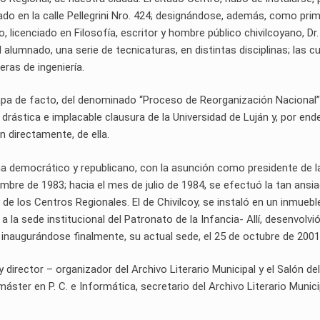
do en la calle Pellegrini Nro. 424; designándose, además, como pri
, licenciado en Filosofía, escritor y hombre público chivilcoyano, Dr.
 alumnado, una serie de tecnicaturas, en distintas disciplinas; las cu
eras de ingeniería.
apa de facto, del denominado “Proceso de Reorganización Nacional”
 drástica e implacable clausura de la Universidad de Luján y, por end
 directamente, de ella.
ema democrático y republicano, con la asunción como presidente de l
iembre de 1983; hacia el mes de julio de 1984, se efectuó la tan ansi
 de los Centros Regionales. El de Chivilcoy, se instaló en un inmuebl
a la sede institucional del Patronato de la Infancia- Allí, desenvolvi
 inaugurándose finalmente, su actual sede, el 25 de octubre de 2001
rector – organizador del Archivo Literario Municipal y el Salón del
áster en P. C. e Informática, secretario del Archivo Literario Munici