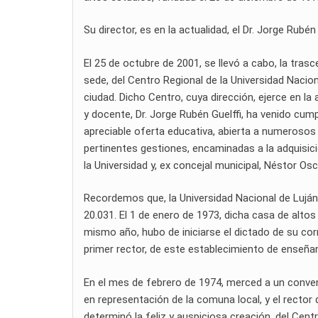
Su director, es en la actualidad, el Dr. Jorge Rubén 
El 25 de octubre de 2001, se llevó a cabo, la trasc
sede, del Centro Regional de la Universidad Naciona
ciudad. Dicho Centro, cuya dirección, ejerce en la
y docente, Dr. Jorge Rubén Guelffi, ha venido cum
apreciable oferta educativa, abierta a numerosos 
pertinentes gestiones, encaminadas a la adquisic
la Universidad y, ex concejal municipal, Néstor Os
Recordemos que, la Universidad Nacional de Luján,
20.031. El 1 de enero de 1973, dicha casa de altos 
mismo año, hubo de iniciarse el dictado de su cor
primer rector, de este establecimiento de enseña
En el mes de febrero de 1974, merced a un convenio
en representación de la comuna local, y el rector 
determinó la feliz y auspiciosa creación, del Cent