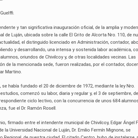
Guelffi.
endente y tan significativa inauguración oficial, de la amplia y mode
l de Luján, ubicada sobre la calle El Grito de Alcorta Nro. 110, de n
 actualidad, el distinguido licenciado en Administración, contador, a
pliendo y desarrollando, una intensa y sostenida labor académica, c
alumnos, oriundos de Chivilcoy y, de otras localidades vecinas. Las
ión de la mencionada sede, fueron realizadas, por el contador, doce
car Martino.
 se había fundado el 20 de diciembre de 1972, mediante la ley Nro.
estudios, comenzó su labor, diaria y regular y, el 3 de septiembre, d
respondiente ciclo lectivo, con la concurrencia de unos 684 alumnos
nza, fue el Dr. Ramón Rosell.
, firmado entre el intendente municipal de Chivilcoy, Edgar Ángel Fr
de la Universidad Nacional de Luján, Dr. Emilio Fermín Mignone, se
ro Regional, de nuestra ciudad. El citado Centro, hubo de instalarse, 