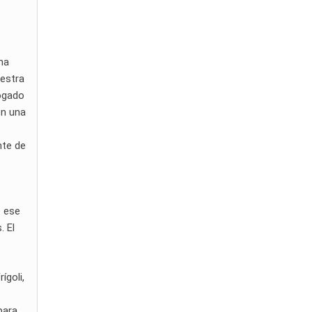
rna
uestra
bogado
on una
nte de
e ese
. El
ígoli,
para