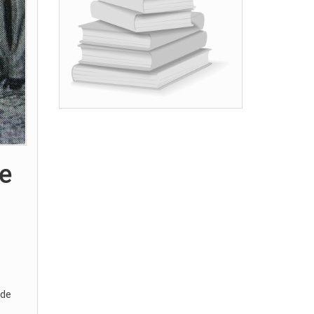
de
 de