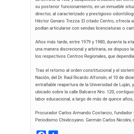
su posterior funcionamiento, en un inmueble situa
director, al caracterizado y prestigioso odontólogo
Héctor Genaro Trezza. El citado Centro, ofrecía al
podían articularse con sendas licenciaturas o carr
Años más tarde, entre 1979 y 1980, durante la et
una manera discrecional y arbitraria, se dispuso la
los respectivos Centros Regionales, que dependían
Tras el retorno al orden constitucional y el sist
Nación, del Dr. Raúl Ricardo Alfonsín, el 10 de dic
entrañable reapertura de la Universidad de Luján, y
ubicado sobre la calle Balcarce Nro. 120, contiguo 
labor educacional, a largo de más de quince años,
Procurador Carlos Armando Costanzo, fundador y di
Periodismo Chivilcoyano. Germán Carlos Nicolini, m