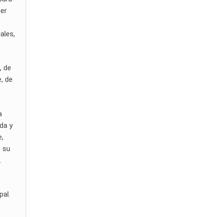
mer
ales,
, de
e, de
a
ada y
e,
ó su
.
pal.