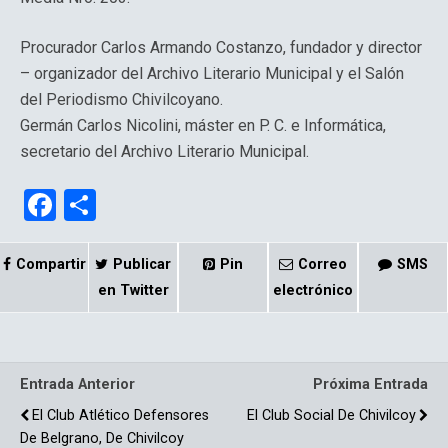
Procurador Carlos Armando Costanzo, fundador y director
– organizador del Archivo Literario Municipal y el Salón
del Periodismo Chivilcoyano.
Germán Carlos Nicolini, máster en P. C. e Informática,
secretario del Archivo Literario Municipal.
F
C
a
o
ce
m
Compartir
Publicar
Pin
Correo
SMS
b
p
en Twitter
electrónico
o
ar
o
tir
Entrada Anterior
Próxima Entrada
k
El Club Atlético Defensores
El Club Social De Chivilcoy
De Belgrano, De Chivilcoy