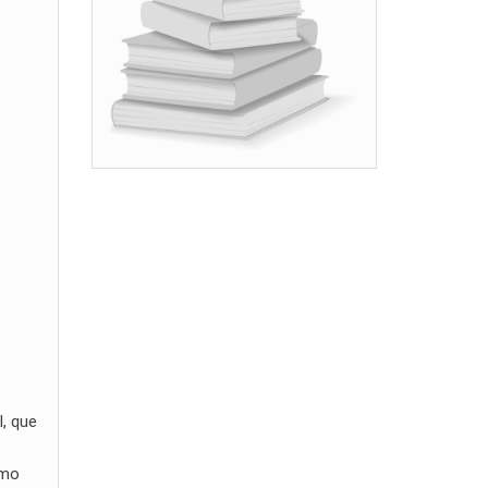
l, que
omo