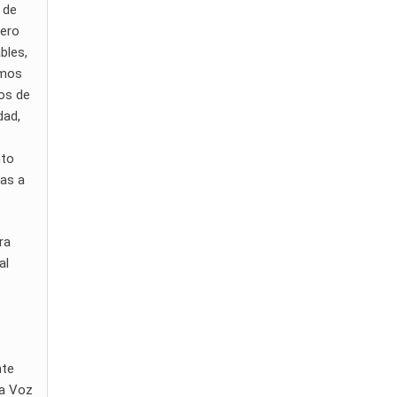
 de
mero
bles,
imos
os de
dad,
nto
ias a
ra
al
nte
La Voz