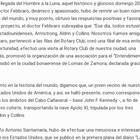
llegada del Hombre a la Luna, aquel histórico y glorioso domingo 20
 doctor Febbraro, dinámico y apasionado, hubo de remitir un buen nú
s del mundo, y muy pronto, obtuvo las respuestas positivas y favora
z proyecto, el doctor Febbraro subrayaba que: “Ese día, todos estuv
estadounidenses, Armstrong, Aldrin y Collins. Nosotros fuimos amig
aro, perteneció a las filas del Rotary Club; creó una filial de esa enti
ortunidad, efectuó una visita al Rotary Club de nuestra ciudad; una
s, promovió la organización de una asociación para el “Entendimie
esidió en la ciudad bonaerense de Lomas de Zamora, declarada grac
nto en la historia del mundo, digamos que, un joven vecino de nuest
stados Unidos de América, y así, se halló presente, como correspons
n los ámbitos del Cabo Cañaveral – base John F. Kennedy -, a fin de
vo cohete, transportando la nave Apolo XI, tripulada por los tres
in y Collins.
olfo Antonio Santamaría, hubo de efectuar una minuciosa e interesa
n los Estados Unidos, que se publicó en la primera plana del diario “