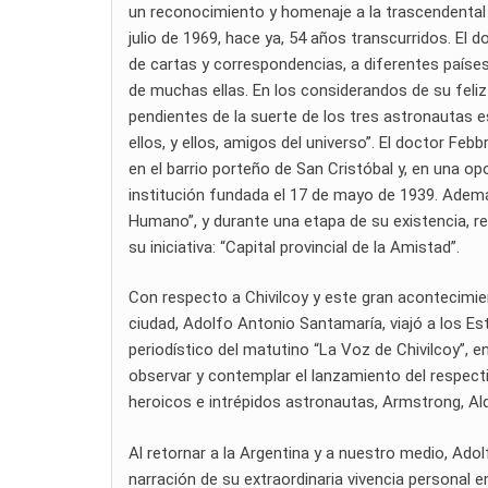
un reconocimiento y homenaje a la trascendental 
julio de 1969, hace ya, 54 años transcurridos. El
de cartas y correspondencias, a diferentes paíse
de muchas ellas. En los considerandos de su feli
pendientes de la suerte de los tres astronautas 
ellos, y ellos, amigos del universo”. El doctor Febbr
en el barrio porteño de San Cristóbal y, en una op
institución fundada el 17 de mayo de 1939. Ademá
Humano”, y durante una etapa de su existencia, r
su iniciativa: “Capital provincial de la Amistad”.
Con respecto a Chivilcoy y este gran acontecimie
ciudad, Adolfo Antonio Santamaría, viajó a los E
periodístico del matutino “La Voz de Chivilcoy”, e
observar y contemplar el lanzamiento del respecti
heroicos e intrépidos astronautas, Armstrong, Aldr
Al retornar a la Argentina y a nuestro medio, Ad
narración de su extraordinaria vivencia personal e