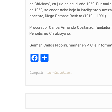
de Chivilcoy”, en julio de aquel año 1969. Puntual
de 1968, se encontraba bajo la inteligente y aveza
docente, Diego Bernabé Rositto (1919 – 1991).
Procurador Carlos Armando Costanzo, fundador y di
Periodismo Chivilcoyano.
Germán Carlos Nicolini, máster en P. C. e Informát
F
C
a
o
ce
m
Categoría
Lo más reciente...
b
p
o
ar
o
tir
k