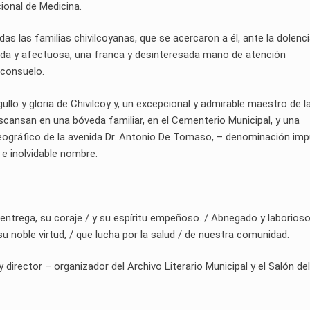
ional de Medicina.
das las familias chivilcoyanas, que se acercaron a él, ante la dolenc
álida y afectuosa, una franca y desinteresada mano de atención
 consuelo.
gullo y gloria de Chivilcoy y, un excepcional y admirable maestro de l
escansan en una bóveda familiar, en el Cementerio Municipal, y una
geográfico de la avenida Dr. Antonio De Tomaso, – denominación im
 e inolvidable nombre.
u entrega, su coraje / y su espíritu empeñoso. / Abnegado y laborioso
su noble virtud, / que lucha por la salud / de nuestra comunidad.
rector – organizador del Archivo Literario Municipal y el Salón del