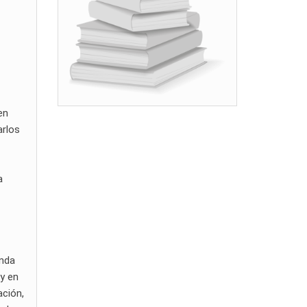
en
arlos
a
unda
y en
ación,