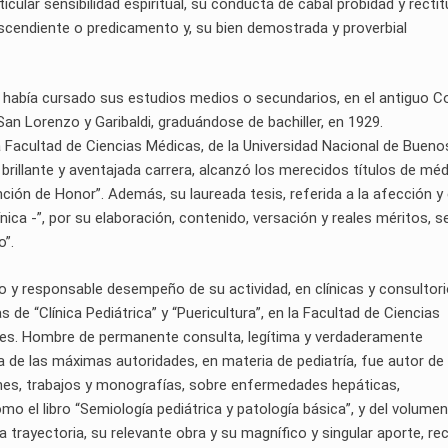
icular sensibilidad espiritual, su conducta de cabal probidad y rectit
ascendiente o predicamento y, su bien demostrada y proverbial
, había cursado sus estudios medios o secundarios, en el antiguo C
 San Lorenzo y Garibaldi, graduándose de bachiller, en 1929.
a Facultad de Ciencias Médicas, de la Universidad Nacional de Bueno
brillante y aventajada carrera, alcanzó los merecidos títulos de méd
ión de Honor”. Además, su laureada tesis, referida a la afección y 
clínica -”, por su elaboración, contenido, versación y reales méritos, s
o”.
ado y responsable desempeño de su actividad, en clínicas y consultori
 de “Clínica Pediátrica” y “Puericultura”, en la Facultad de Ciencias
ires. Hombre de permanente consulta, legítima y verdaderamente
a de las máximas autoridades, en materia de pediatría, fue autor de
ones, trabajos y monografías, sobre enfermedades hepáticas,
o el libro “Semiología pediátrica y patología básica”, y del volumen
 trayectoria, su relevante obra y su magnífico y singular aporte, rec