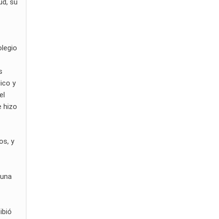
ud, su
olegio
s
ico y
el
e hizo
os, y
 una
ibió