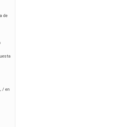
ia de
a
puesta
, / en