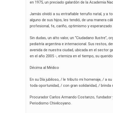
en 1975, un preciado galardón de la Academia Nac
Jamás olvidó a su entrañable terruño natal, y a to
alguno de sus hijos, les tendió, de una manera c
profesional, fe, cariño, optimismo y esperanzado
Sin dudas, un alto valor, un “Ciudadano Ilustre”, or
pediatría argentina e internacional. Sus restos, d
avenida de nuestra ciudad, ubicada en el sector 
en el año 2005 -, eterniza en el tiempo, su querido
Décima al Médico
En su Día jubiloso, / le tributo mi homenaje, / a s
toda oportunidad, / con gran solidaridad, / brinda 
Procurador Carlos Armando Costanzo, fundador y di
Periodismo Chivilcoyano.