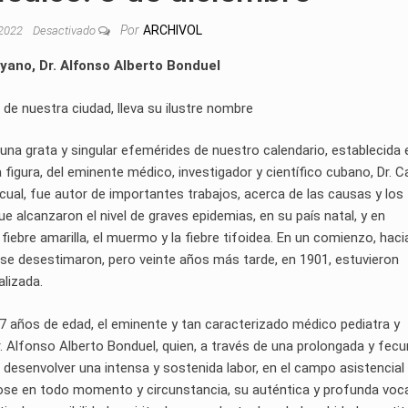
Por
ARCHIVOL
 2022
Desactivado
oyano, Dr. Alfonso Alberto Bonduel
 de nuestra ciudad, lleva su ilustre nombre
 una grata y singular efemérides de nuestro calendario, establecida 
 figura, del eminente médico, investigador y científico cubano, Dr. C
l cual, fue autor de importantes trabajos, acerca de las causas y los
e alcanzaron el nivel de graves epidemias, en su país natal, y en
iebre amarilla, el muermo y la fiebre tifoidea. En un comienzo, haci
, se desestimaron, pero veinte años más tarde, en 1901, estuvieron
lizada.
 77 años de edad, el eminente y tan caracterizado médico pediatra y
Dr. Alfonso Alberto Bonduel, quien, a través de una prolongada y fec
desenvolver una intensa y sostenida labor, en el campo asistencial 
ndose en todo momento y circunstancia, su auténtica y profunda voc