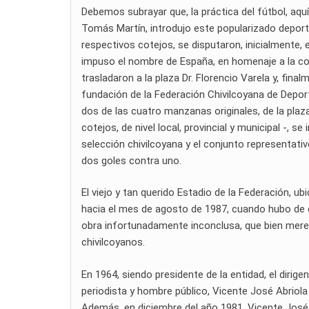
Debemos subrayar que, la práctica del fútbol, aqu
Tomás Martín, introdujo este popularizado deporte
respectivos cotejos, se disputaron, inicialmente, 
impuso el nombre de España, en homenaje a la col
trasladaron a la plaza Dr. Florencio Varela y, fina
fundación de la Federación Chivilcoyana de Deporte
dos de las cuatro manzanas originales, de la pla
cotejos, de nivel local, provincial y municipal -, s
selección chivilcoyana y el conjunto representati
dos goles contra uno.
El viejo y tan querido Estadio de la Federación, u
hacia el mes de agosto de 1987, cuando hubo de 
obra infortunadamente inconclusa, que bien merec
chivilcoyanos.
En 1964, siendo presidente de la entidad, el dirigen
periodista y hombre público, Vicente José Abriola (
Además, en diciembre del año 1981, Vicente José Ab