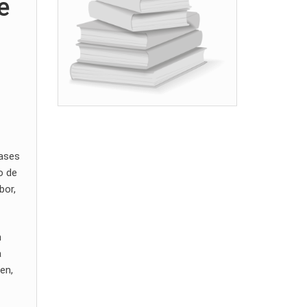
e
bases
o de
bor,
n
a
en,