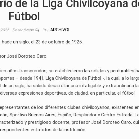
rio de la Liga Chivilcoyana d
Fútbol
Por
ARCHIVOL
, 2025
Desactivado
hace un siglo, el 23 de octubre de 1925.
fesor José Doroteo Caro.
ien años transcurridos, se establecieron las sólidas y perdurables 
ortes – desde 1941, Liga Chivilcoyana de Fútbol -, la cual, a lo larg
de un siglo, ha sabido desarrollar una infatigable y extraordinaria la
rsas expresiones deportivas, de ciudad, en particular, el fútbol.
epresentantes de los diferentes clubes chivilcoyanos, existentes e
án, Sportivo Buenos Aires, Espiño, Resplandor y Centro Estrada. L
caracterizado y prestigioso docente, profesor José Doroteo Caro, qui
respondientes estatutos de la institución.