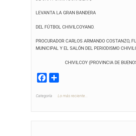
LEVANTA LA GRAN BANDERA
DEL FÚTBOL CHIVILCOYANO.
PROCURADOR CARLOS ARMANDO COSTANZO, FUN
MUNICIPAL Y EL SALÓN DEL PERIODISMO CHIVI
CHIVILCOY (PROVINCIA DE BUENOS AIRE
F
C
a
o
ce
m
Categoría
Lo más reciente...
b
p
o
ar
o
tir