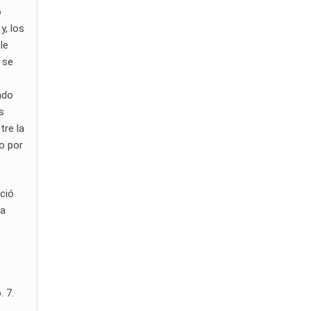
o
y, los
le
 se
ndo
s
tre la
o por
eció
na
. 7.