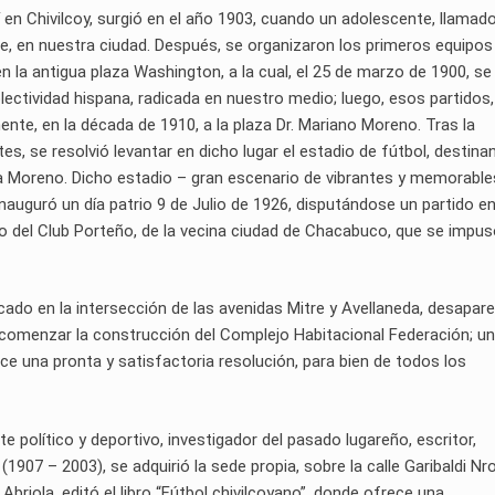
í en Chivilcoy, surgió en el año 1903, cuando un adolescente, llamad
, en nuestra ciudad. Después, se organizaron los primeros equipos 
en la antigua plaza Washington, a la cual, el 25 de marzo de 1900, se 
ectividad hispana, radicada en nuestro medio; luego, esos partidos,
lmente, en la década de 1910, a la plaza Dr. Mariano Moreno. Tras la
s, se resolvió levantar en dicho lugar el estadio de fútbol, destina
za Moreno. Dicho estadio – gran escenario de vibrantes y memorable
e inauguró un día patrio 9 de Julio de 1926, disputándose un partido en
vo del Club Porteño, de la vecina ciudad de Chacabuco, que se impus
bicado en la intersección de las avenidas Mitre y Avellaneda, desapar
comenzar la construcción del Complejo Habitacional Federación; u
e una pronta y satisfactoria resolución, para bien de todos los
te político y deportivo, investigador del pasado lugareño, escritor,
1907 – 2003), se adquirió la sede propia, sobre la calle Garibaldi Nro
riola, editó el libro “Fútbol chivilcoyano”, donde ofrece una