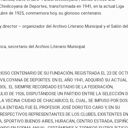
Chivilcoyana de Deportes, transformada en 1941, en la actual Liga
tubre de 1925, conmemora hoy, su glorioso centenario.
rector – organizador del Archivo Literario Municipal y el Salón del
ica, secretario del Archivo Literario Municipal.
OSO CENTENARIO DE SU FUNDACIÓN, REGISTRADA EL 23 DE OCT
VILCOYANA DE DEPORTES. EN EL AÑO 1941, ADQUIRIÓ SU ACTUAL
BOL. EL SIEMPRE RECORDADO ESTADIO DE LA FEDERACIÓN,
JULIO DE 1926, DISPUTÁNDOSE UN PARTIDO ENTRE LA SELECCIÓN 
 LA VECINA CIUDAD DE CHACABUCO, EL CUAL, SE IMPUSO POR DOS
LA ENTIDAD, FUE EL PROFESOR JOSÉ DOROTEO CARO Y, EN SU
 RESPECTIVOS REPRESENTANTES DE LOS CLUBES, EXISTENTES E
, SPORTIVO BUENOS AIRES, HURACÁN, CENTRO ESTRADA, ESPIÑO
ZANDO EN FORMA ANUAL, CERTÁMENES Y TORNEOS FUTBOLÍSTICOS