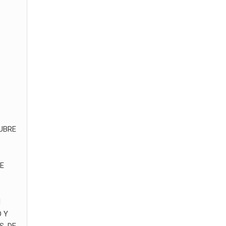
UBRE
DE
N
 Y
, DE