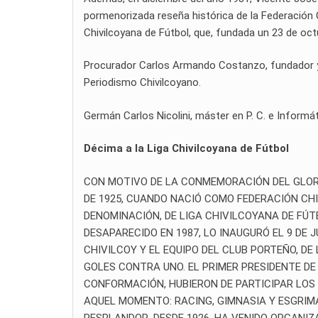
pormenorizada reseña histórica de la Federación 
Chivilcoyana de Fútbol, que, fundada un 23 de oc
Procurador Carlos Armando Costanzo, fundador y di
Periodismo Chivilcoyano.
Germán Carlos Nicolini, máster en P. C. e Informát
Décima a la Liga Chivilcoyana de Fútbol
CON MOTIVO DE LA CONMEMORACIÓN DEL GLORI
DE 1925, CUANDO NACIÓ COMO FEDERACIÓN CHI
DENOMINACIÓN, DE LIGA CHIVILCOYANA DE FÚT
DESAPARECIDO EN 1987, LO INAUGURÓ EL 9 DE 
CHIVILCOY Y EL EQUIPO DEL CLUB PORTEÑO, DE
GOLES CONTRA UNO. EL PRIMER PRESIDENTE DE 
CONFORMACIÓN, HUBIERON DE PARTICIPAR LOS
AQUEL MOMENTO: RACING, GIMNASIA Y ESGRIMA
RESPLANDOR. DESDE 1926, HA VENIDO ORGANI