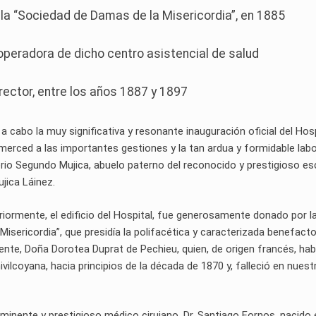
 la “Sociedad de Damas de la Misericordia”, en 1885
operadora de dicho centro asistencial de salud
rector, entre los años 1887 y 1897
 a cabo la muy significativa y resonante inauguración oficial del Hos
merced a las importantes gestiones y la tan ardua y formidable lab
rio Segundo Mujica, abuelo paterno del reconocido y prestigioso esc
jica Láinez.
eriormente, el edificio del Hospital, fue generosamente donado por l
sericordia”, que presidía la polifacética y caracterizada benefact
cente, Doña Dorotea Duprat de Pechieu, quien, de origen francés, hab
vilcoyana, hacia principios de la década de 1870 y, falleció en nuest
eminente y prestigioso médico cirujano, Dr. Santiago Fornos, nacido 