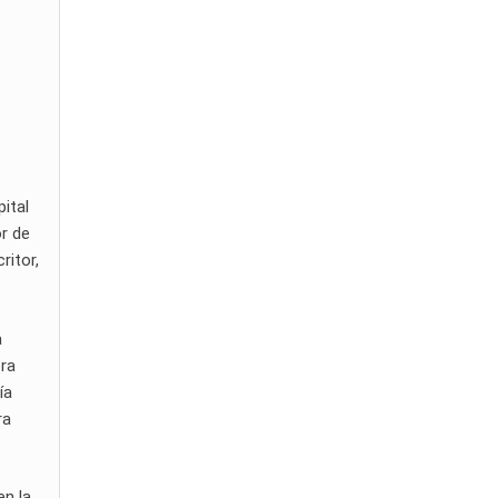
pital
or de
ritor,
a
ora
ía
ra
en la