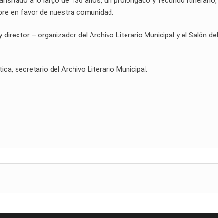
ransitado a lo largo de 136 años, un prolongado y fecundo itinerario, 
empre en favor de nuestra comunidad.
rector – organizador del Archivo Literario Municipal y el Salón del
tica, secretario del Archivo Literario Municipal.