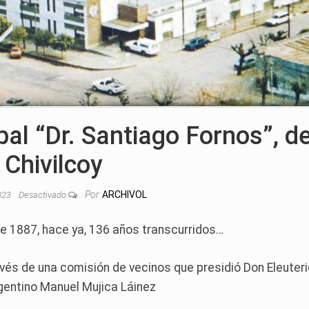
pal “Dr. Santiago Fornos”, d
Chivilcoy
Por
ARCHIVOL
023
Desactivado
de 1887, hace ya, 136 años transcurridos…
ravés de una comisión de vecinos que presidió Don Eleuter
rgentino Manuel Mujica Láinez