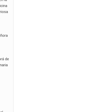
icina
riosa
,
eñora
brá de
naria