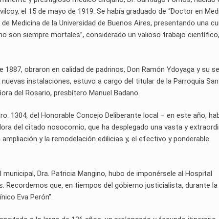
hivilcoy, el 15 de mayo de 1919. Se había graduado de “Doctor en Med
ad de Medicina de la Universidad de Buenos Aires, presentando una cu
n no son siempre mortales”, considerado un valioso trabajo científico
de 1887, obraron en calidad de padrinos, Don Ramón Ydoyaga y su s
 nuevas instalaciones, estuvo a cargo del titular de la Parroquia San
ora del Rosario, presbítero Manuel Badano.
o. 1304, del Honorable Concejo Deliberante local – en este año, ha
adora del citado nosocomio, que ha desplegado una vasta y extraordi
a ampliación y la remodelación edilicias y, el efectivo y ponderable
dil municipal, Dra. Patricia Mangino, hubo de imponérsele al Hospital
os. Recordemos que, en tiempos del gobierno justicialista, durante la
ínico Eva Perón”.