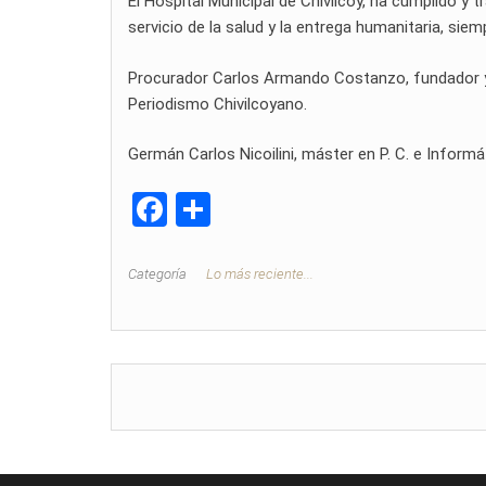
El Hospital Municipal de Chivilcoy, ha cumplido y t
servicio de la salud y la entrega humanitaria, si
Procurador Carlos Armando Costanzo, fundador y di
Periodismo Chivilcoyano.
Germán Carlos Nicoilini, máster en P. C. e Informá
F
C
a
o
ce
m
Categoría
Lo más reciente...
b
p
o
ar
o
tir
k