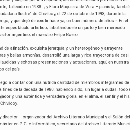
te, fallecido en 1988 -, y Flora Maquieira de Vera – pianista, tambi
dadana Ilustre” de Chivilcoy, el 22 de octubre de 1998, durante la
ngo, y que dejó de existir hace ya, un buen número de años -. En el
te espectáculo artístico, tributándosele un justo y bien merecido
sitor argentino, el maestro Felipe Boero.
d de afinación, exquisita jerarquía y, un heterogéneo y atrayente
as y bellas armonías, desarrolló una larga y rica trayectoria de casi
audidas y exitosas presentaciones y actuaciones, aquí, en nuestra
s del país.
, llegó a contar con una nutrida cantidad de miembros integrantes de
fines de la década de 1980; habiendo sido, sin lugar a dudas, todo 
dor y, una auténtica y verdadera gloria, en el alma, el sentir y el his
Chivilcoy.
rector – organizador del Archivo Literario Municipal y el Salón del
áster en P. C. e Informática, secretario del Archivo Literario Munici