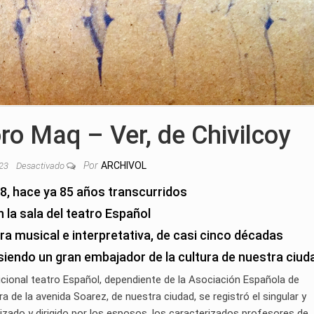
oro Maq – Ver, de Chivilcoy
Por
ARCHIVOL
023
Desactivado
38, hace ya 85 años transcurridos
n la sala del teatro Español
a musical e interpretativa, de casi cinco décadas
siendo un gran embajador de la cultura de nuestra ciud
dicional teatro Español, dependiente de la Asociación Española de
 de la avenida Soarez, de nuestra ciudad, se registró el singular y
izado y dirigido por los esposos, los caracterizados profesores de