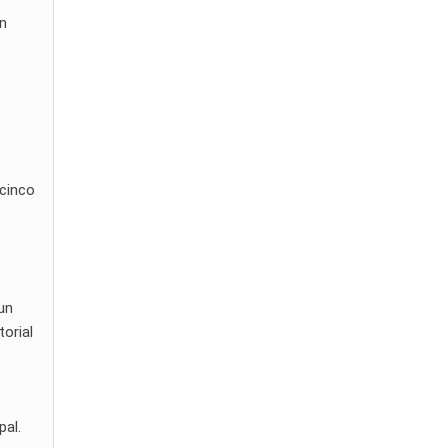
én
 cinco
un
torial
pal.