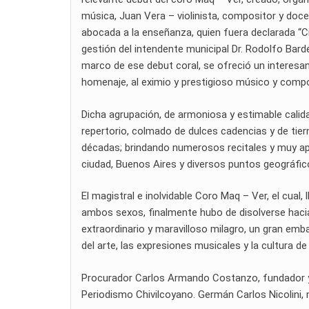
música, Juan Vera – violinista, compositor y docen
abocada a la enseñanza, quien fuera declarada “Ciu
gestión del intendente municipal Dr. Rodolfo Barde
marco de ese debut coral, se ofreció un interesan
homenaje, al eximio y prestigioso músico y compo
Dicha agrupación, de armoniosa y estimable calida
repertorio, colmado de dulces cadencias y de tiern
décadas; brindando numerosos recitales y muy apl
ciudad, Buenos Aires y diversos puntos geográfico
El magistral e inolvidable Coro Maq – Ver, el cual
ambos sexos, finalmente hubo de disolverse hacia 
extraordinario y maravilloso milagro, un gran embaja
del arte, las expresiones musicales y la cultura de 
Procurador Carlos Armando Costanzo, fundador y di
Periodismo Chivilcoyano. Germán Carlos Nicolini, m