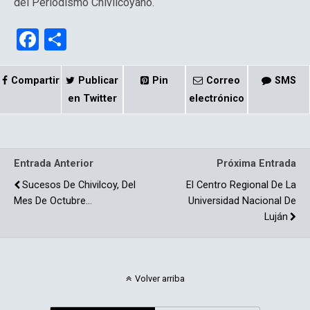
del Periodismo Chivilcoyano.
F
C
a
o
ce
m
Compartir
Publicar
Pin
Correo
SMS
b
p
en Twitter
electrónico
o
ar
o
tir
Entrada Anterior
Próxima Entrada
k
Sucesos De Chivilcoy, Del
El Centro Regional De La
Mes De Octubre…
Universidad Nacional De
Luján
Volver arriba