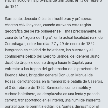
Había nacido en la provincia de San Juan, el 15 de febrero
de 1811.
Sarmiento, descubrió las tan fructíferas y prósperas
chacras chivilcoyanas, cuando atravesó esta región
geográfica del oeste bonaerense – más precisamente, la
zona de la “laguna del Tigre”, en la actual localidad rural de
Gorostiaga -, entre los días 27 y 29 de enero de 1852,
integrando en calidad de boletinero, las huestes y el
contingente bélico del Ejército Grande, del general Justo
José de Urquiza, que se dirigía hacia la Capital, para
enfrentar a las tropas del gobernador de la provincia de
Buenos Aires, brigadier general Don Juan Manuel de
Rosas; derrotándolas en la memorable batalla de Caseros,
el 3 de febrero de 1852. Sarmiento, como insólito y
curioso boletinero, se desplazaba en una lenta y pesada
carreta; transportando en el interior, una humilde imprenta
portátil que, le permitía editar, los “partes diarios”, por él