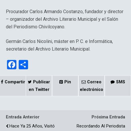
Procurador Carlos Armando Costanzo, fundador y director
– organizador del Archivo Literario Municipal y el Salón
del Periodismo Chivilcoyano.
Germán Carlos Nicolini, máster en P. C. e Informática,
secretario del Archivo Literario Municipal.
F
C
a
o
ce
m
Compartir
Publicar
Pin
Correo
SMS
b
p
en Twitter
electrónico
o
ar
o
tir
Entrada Anterior
Próxima Entrada
k
Hace Ya 25 Años, Visitó
Recordando Al Periodista