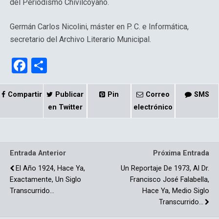
del Periodismo Chivilcoyano.
Germán Carlos Nicolini, máster en P. C. e Informática,
secretario del Archivo Literario Municipal.
F
C
a
o
ce
m
Compartir
Publicar
Pin
Correo
SMS
b
p
en Twitter
electrónico
o
ar
o
tir
Entrada Anterior
Próxima Entrada
k
El Año 1924, Hace Ya,
Un Reportaje De 1973, Al Dr.
Exactamente, Un Siglo
Francisco José Falabella,
Transcurrido…
Hace Ya, Medio Siglo
Transcurrido…