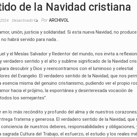
ido de la Navidad cristiana
Por
ARCHIVOL
, 2024
Desactivado
mor, unión, justicia y solidaridad. Si esta nueva Navidad, no produce
 no habrá servido para nada…
el y el Mesías Salvador y Redentor del mundo, nos invita a reflexio
verdadero sentido y el alto y sublime significado de la Navidad cris
ra descubrir y Dios y reencontrarnos con el luminoso y celestial
ores del Evangelio .El verdadero sentido de la Navidad, que nos per
esencia misma del genuino cristianismo, pudiendo ver el propio ro
amor hacia el prójimo, la espontánea y desinteresada vocación de
a todos los semejantes”.
er en lo más recóndito y profundo del alma y de nuestros corazones,
la entrega fraterna y generosa. El verdadero sentido de la Navidad, que
a conciencia de nuestros deberes, responsabilidades y obligaciones,
 sagrada Cultura del Trabajo, el esfuerzo, el estudio y los reales mé