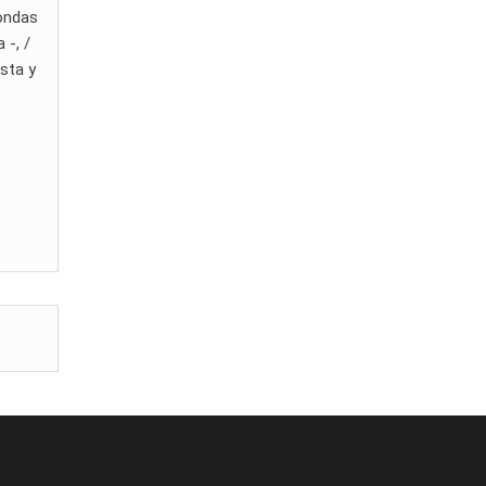
 ondas
 -, /
osta y