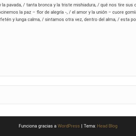
 la pavada, / tanta bronca y la triste mishiadura, / qué nos tire sus
inemos la paz – flor de alegría -, / el amor y la unión – cuore gomía
n fetén y lunga calma, / sintamos otra vez, dentro del alma, / esta p
Funciona gracias a
WordPress
|
Tema:
Head Blog