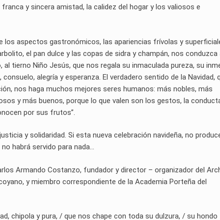
 franca y sincera amistad, la calidez del hogar y los valiosos e
e los aspectos gastronómicos, las apariencias frívolas y superficiale
arbolito, el pan dulce y las copas de sidra y champán, nos conduzca 
, al tierno Niño Jesús, que nos regala su inmaculada pureza, su in
 consuelo, alegría y esperanza. El verdadero sentido de la Navidad, 
bración, nos haga muchos mejores seres humanos: más nobles, más
osos y más buenos, porque lo que valen son los gestos, la conduct
onocen por sus frutos”.
justicia y solidaridad. Si esta nueva celebración navideña, no produc
 no habrá servido para nada…
arlos Armando Costanzo, fundador y director – organizador del Arc
vilcoyano, y miembro correspondiente de la Academia Porteña del
d, chipola y pura, / que nos chape con toda su dulzura, / su hondo