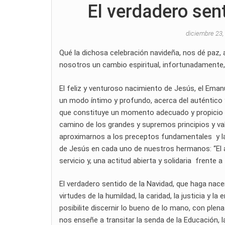
El verdadero sent
diciembre 23
Qué la dichosa celebración navideña, nos dé paz, a
nosotros un cambio espiritual, infortunadamente,
El feliz y venturoso nacimiento de Jesús, el Emanu
un modo íntimo y profundo, acerca del auténtico y 
que constituye un momento adecuado y propicio pa
camino de los grandes y supremos principios y val
aproximarnos a los preceptos fundamentales y la 
de Jesús en cada uno de nuestros hermanos: “El 
servicio y, una actitud abierta y solidaria frente 
El verdadero sentido de la Navidad, que haga nac
virtudes de la humildad, la caridad, la justicia y 
posibilite discernir lo bueno de lo mano, con plen
nos enseñe a transitar la senda de la Educación, la