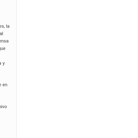
s, la
al
mensa
que
a y
e en
hivo