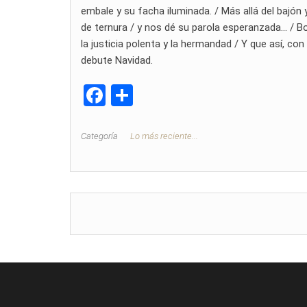
embale y su facha iluminada. / Más allá del bajón y
de ternura / y nos dé su parola esperanzada… / Boc
la justicia polenta y la hermandad / Y que así, co
debute Navidad.
F
C
a
o
ce
m
Categoría
Lo más reciente...
b
p
o
ar
o
tir
k