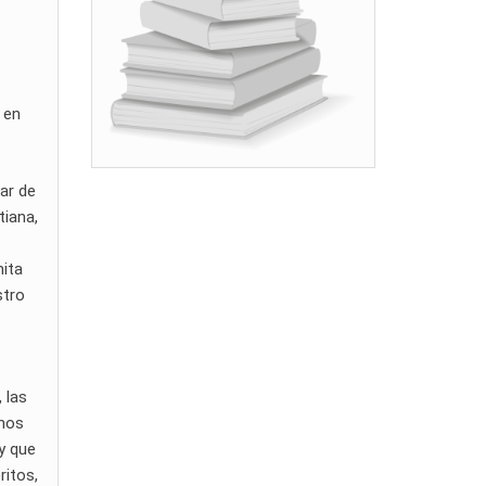
 en
nar de
tiana,
mita
stro
 las
 nos
 y que
ritos,