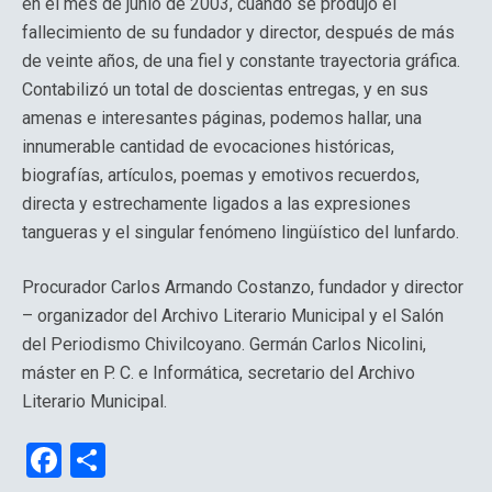
en el mes de junio de 2003, cuando se produjo el
fallecimiento de su fundador y director, después de más
de veinte años, de una fiel y constante trayectoria gráfica.
Contabilizó un total de doscientas entregas, y en sus
amenas e interesantes páginas, podemos hallar, una
innumerable cantidad de evocaciones históricas,
biografías, artículos, poemas y emotivos recuerdos,
directa y estrechamente ligados a las expresiones
tangueras y el singular fenómeno lingüístico del lunfardo.
Procurador Carlos Armando Costanzo, fundador y director
– organizador del Archivo Literario Municipal y el Salón
del Periodismo Chivilcoyano. Germán Carlos Nicolini,
máster en P. C. e Informática, secretario del Archivo
Literario Municipal.
F
C