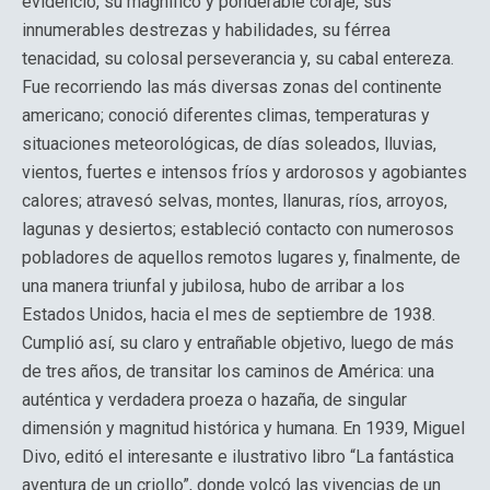
evidenció, su magnífico y ponderable coraje, sus
innumerables destrezas y habilidades, su férrea
tenacidad, su colosal perseverancia y, su cabal entereza.
Fue recorriendo las más diversas zonas del continente
americano; conoció diferentes climas, temperaturas y
situaciones meteorológicas, de días soleados, lluvias,
vientos, fuertes e intensos fríos y ardorosos y agobiantes
calores; atravesó selvas, montes, llanuras, ríos, arroyos,
lagunas y desiertos; estableció contacto con numerosos
pobladores de aquellos remotos lugares y, finalmente, de
una manera triunfal y jubilosa, hubo de arribar a los
Estados Unidos, hacia el mes de septiembre de 1938.
Cumplió así, su claro y entrañable objetivo, luego de más
de tres años, de transitar los caminos de América: una
auténtica y verdadera proeza o hazaña, de singular
dimensión y magnitud histórica y humana. En 1939, Miguel
Divo, editó el interesante e ilustrativo libro “La fantástica
aventura de un criollo”, donde volcó las vivencias de un