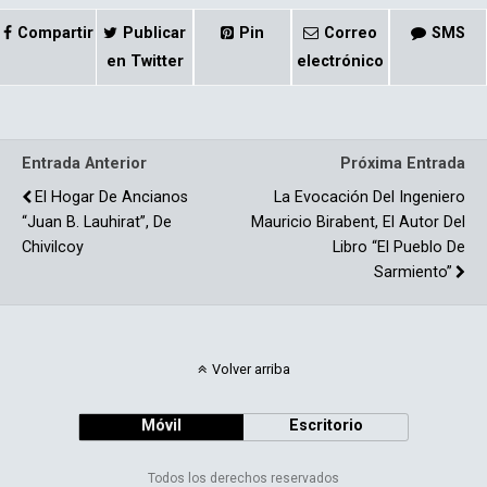
a
o
ce
m
Compartir
Publicar
Pin
Correo
SMS
b
p
en Twitter
electrónico
o
ar
o
tir
Entrada Anterior
Próxima Entrada
k
El Hogar De Ancianos
La Evocación Del Ingeniero
“Juan B. Lauhirat”, De
Mauricio Birabent, El Autor Del
Chivilcoy
Libro “El Pueblo De
Sarmiento”
Volver arriba
Móvil
Escritorio
Todos los derechos reservados