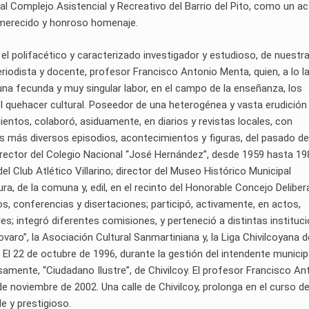
, al Complejo Asistencial y Recreativo del Barrio del Pito, como un a
n merecido y honroso homenaje.
, el polifacético y caracterizado investigador y estudioso, de nuestr
periodista y docente, profesor Francisco Antonio Menta, quien, a lo l
na fecunda y muy singular labor, en el campo de la enseñanza, los
del quehacer cultural. Poseedor de una heterogénea y vasta erudición
ientos, colaboró, asiduamente, en diarios y revistas locales, con
s más diversos episodios, acontecimientos y figuras, del pasado de
a; rector del Colegio Nacional “José Hernández”, desde 1959 hasta 19
el Club Atlético Villarino; director del Museo Histórico Municipal
a, de la comuna y, edil, en el recinto del Honorable Concejo Deliber
s, conferencias y disertaciones; participó, activamente, en actos,
les; integró diferentes comisiones, y perteneció a distintas instituc
ovaro”, la Asociación Cultural Sanmartiniana y, la Liga Chivilcoyana d
El 22 de octubre de 1996, durante la gestión del intendente municipa
samente, “Ciudadano Ilustre”, de Chivilcoy. El profesor Francisco An
 de noviembre de 2002. Una calle de Chivilcoy, prolonga en el curso de
e y prestigioso.