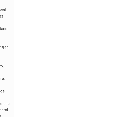
cal,
ez
tario
(1944
yo,
re,
hos
de ese
neral
e