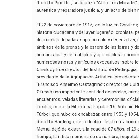
Rodolfo Pinotti -, se bautizó “Atilio Luis Maradei”
auténtica y reparadora justicia, y un acto de bie
El 22 de noviembre de 1915, vio la luz en Chivilcoy
historia ciudadana y del ayer lugareño, cronista, 
de muchas décadas, supo cumplir y desenvolver, u
ámbitos de la prensa y, la esfera de las letras y 
humanística, y de múltiples y apreciables conocim
numerosas notas y artículos evocativos, sobre lo
Chivilcoy. Fue director del Instituto de Pedagogí
presidente de la Agrupación Artística; presidente d
“Francisco Anselmo Castagnino”; director de Cultur
Ofreció una importante cantidad de charlas, curso
encuentros, veladas literarias y ceremonias oficia
locales, como la Biblioteca Popular “Dr. Antonio N
Fútbol, que hubo de encabezar, entre 1953 y 1954. 
Rodolfo Bardengo, se lo declaró, legítima y honro
Menta, dejó de existir, a la edad de 87 años, el 29
tiempo, la nítida memoria de su nombre, respetabl