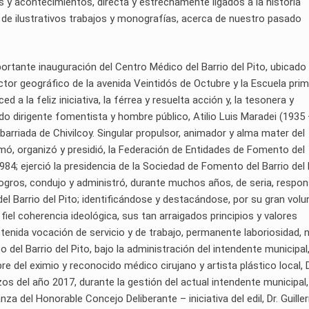
y acontecimientos, directa y estrechamente ligados a la historia
ie de ilustrativos trabajos y monografías, acerca de nuestro pasado
portante inauguración del Centro Médico del Barrio del Pito, ubicado 
ctor geográfico de la avenida Veintidós de Octubre y la Escuela prim
d a la feliz iniciativa, la férrea y resuelta acción y, la tesonera y
ado dirigente fomentista y hombre público, Atilio Luis Maradei (1935
barriada de Chivilcoy. Singular propulsor, animador y alma mater del
mó, organizó y presidió, la Federación de Entidades de Fomento del
 1984; ejerció la presidencia de la Sociedad de Fomento del Barrio del 
 logros, condujo y administró, durante muchos años, de seria, respo
del Barrio del Pito; identificándose y destacándose, por su gran volu
fiel coherencia ideológica, sus tan arraigados principios y valores
enida vocación de servicio y de trabajo, permanente laboriosidad, 
 del Barrio del Pito, bajo la administración del intendente municipal
re del eximio y reconocido médico cirujano y artista plástico local, D
os del año 2017, durante la gestión del actual intendente municipal, 
za del Honorable Concejo Deliberante – iniciativa del edil, Dr. Guill