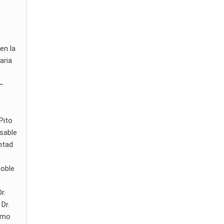
en la
aria
 –
Pito
nsable
ntad
noble
,
r.
Dr.
ermo