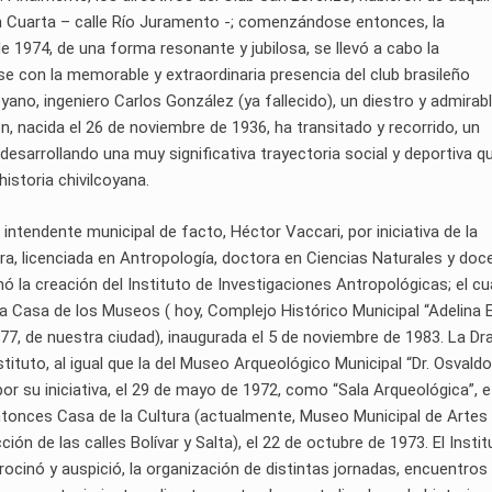
ión Cuarta – calle Río Juramento -; comenzándose entonces, la
e 1974, de una forma resonante y jubilosa, se llevó a cabo la
e con la memorable y extraordinaria presencia del club brasileño
oyano, ingeniero Carlos González (ya fallecido), un diestro y admirab
, nacida el 26 de noviembre de 1936, ha transitado y recorrido, un
esarrollando una muy significativa trayectoria social y deportiva qu
istoria chivilcoyana.
 intendente municipal de facto, Héctor Vaccari, por iniciativa de la
ora, licenciada en Antropología, doctora en Ciencias Naturales y doc
 la creación del Instituto de Investigaciones Antropológicas; el cua
de la Casa de los Museos ( hoy, Complejo Histórico Municipal “Adelina E
 177, de nuestra ciudad), inaugurada el 5 de noviembre de 1983. La Dra
stituto, al igual que la del Museo Arqueológico Municipal “Dr. Osvaldo
r su iniciativa, el 29 de mayo de 1972, como “Sala Arqueológica”, e
ntonces Casa de la Cultura (actualmente, Museo Municipal de Artes
ón de las calles Bolívar y Salta), el 22 de octubre de 1973. El Instit
ocinó y auspició, la organización de distintas jornadas, encuentros