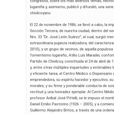
congresos, sobre los más diversos temas, hechos 
lugareña y, asimismo, publicó y difundió, una ser
chivilcoyano.
El 22 de noviembre de 1986, se llevó a cabo, la im
Sección Tercera, de nuestra ciudad, dentro del se
Nro. 33 “Dr. José León Suárez”; el cual, surgió merce
extraordinaria pujanza realizadora, del caracteriz
2010), y un grupo de vecinos, de aquella populosa 
fomentismo lugareño, Atilio Luis Maradei, confor
Partido de Chivilcoy, constituida el 24 de abril de
y, entre otras múltiples inquietudes y estimables
y eficiente tarea, el Centro Médico o Dispensario 
emprendedora, su espíritu hacedor y ejecutivo, su 
morales, y su firme y ponderable conducta de sost
rectitud y, una honradez ejemplar. Al Centro Médico
profesor Aníbal José Pittelli, se le impuso el nomb
Daniel Emilio Pastorino (1926 – 2005), y a comienz
Guillermo Alejandro Britos, a través de una ordenan