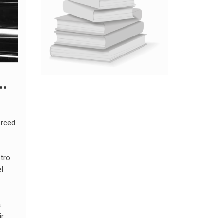
…
erced
ntro
el
a
ir