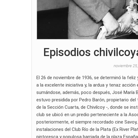
Episodios chivilco
noviembre 25
El 26 de noviembre de 1936, se determinó la feliz
a la excelente iniciativa y, la ardua y tenaz acci
sumándose, además, poco después, José María Bian
estuvo presidida por Pedro Barón, propietario del 
de la Sección Cuarta, de Chivilcoy -, donde se insta
club se ubicó en un predio perteneciente a la Asoci
posteriormente, el siempre recordado cine Savoy, qu
instalaciones del Club Río de la Plata (Ex River Pla
pintoresca y populosa barriada de la plaza España.