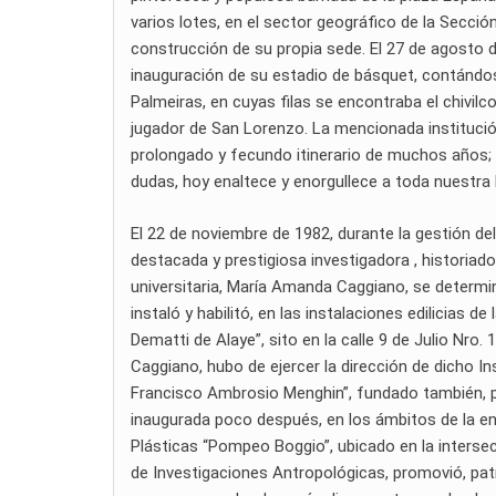
varios lotes, en el sector geográfico de la Secc
construcción de su propia sede. El 27 de agosto d
inauguración de su estadio de básquet, contándos
Palmeiras, en cuyas filas se encontraba el chivilc
jugador de San Lorenzo. La mencionada institución
prolongado y fecundo itinerario de muchos años; d
dudas, hoy enaltece y enorgullece a toda nuestra h
El 22 de noviembre de 1982, durante la gestión del
destacada y prestigiosa investigadora , historiad
universitaria, María Amanda Caggiano, se determinó
instaló y habilitó, en las instalaciones edilicias 
Dematti de Alaye”, sito en la calle 9 de Julio Nro.
Caggiano, hubo de ejercer la dirección de dicho In
Francisco Ambrosio Menghin”, fundado también, po
inaugurada poco después, en los ámbitos de la e
Plásticas “Pompeo Boggio”, ubicado en la intersecci
de Investigaciones Antropológicas, promovió, patr