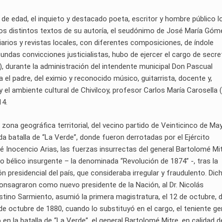
 de edad, el inquieto y destacado poeta, escritor y hombre público lo
r los distintos textos de su autoría, el seudónimo de José María Góm
arios y revistas locales, con diferentes composiciones, de índole
fundas convicciones justicialistas, hubo de ejercer el cargo de secre
), durante la administración del intendente municipal Don Pascual
a el padre, del eximio y reconocido músico, guitarrista, docente y,
y el ambiente cultural de Chivilcoy, profesor Carlos María Carosella 
14.
 zona geográfica territorial, del vecino partido de Veinticinco de Ma
ada batalla de “La Verde”, donde fueron derrotadas por el Ejército
 Inocencio Arias, las fuerzas insurrectas del general Bartolomé Mit
 bélico insurgente – la denominada “Revolución de 1874” -, tras la
ón presidencial del país, que consideraba irregular y fraudulento. Dic
 consagraron como nuevo presidente de la Nación, al Dr. Nicolás
stino Sarmiento, asumió la primera magistratura, el 12 de octubre, 
e octubre de 1880, cuando lo substituyó en el cargo, el teniente ge
en la batalla de “La Verde”, el general Bartolomé Mitre, en calidad d