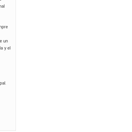
nal
mpre
ue un
a y el
ipal.