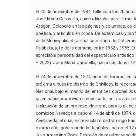
El 25 de noviembre de 1984, falleció a los 70 años
José María Carosella, quien utilizaba, para firma
Aragón. Colaboró en las páginas y columnas, de di
poética, y artículos en prosa. De auténticas y pro
de la Municipalidad (actual secretario de Gobierno
Falabella, jefe de la comuna, entre 1952 y 1955. Er
apreciable personalidad del espectáculo artístico 
– 2022). José María Carosella, había nacido en 19
El 24 de noviembre de 1874, hubo de librarse, en la
próxima a nuestro distrito de Chivilcoy, la record
Nacional, bajo el mando del entonces coronel José
quien había promovido e impulsado, un movimiento
realización de un proceso electoral, para la elecci
comicios, llevados a cabo el 14 de abril de 1874,
Avellaneda, el cual, en reemplazo de Domingo Fau
mismo año; gobernando la República, hasta el 12 d
Julio Argentino Roca. Después de resultar vencido 