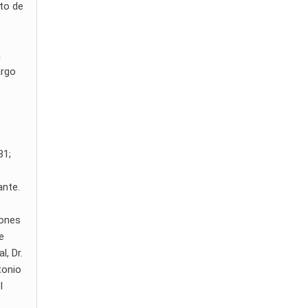
cto de
a
argo
81;
ante.
iones
e
l, Dr.
tonio
l