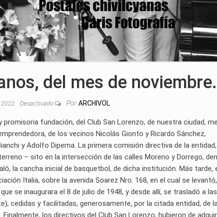
yanos, del mes de noviembre
Por
ARCHIVOL
, 2022
Desactivado
 y promisoria fundación, del Club San Lorenzo, de nuestra ciudad, m
ón emprendedora, de los vecinos Nicolás Gionto y Ricardo Sánchez,
chi y Adolfo Diperna. La primera comisión directiva de la entidad,
terreno – sito en la intersección de las calles Moreno y Dorrego, de
ló, la cancha inicial de basquetbol, de dicha institución. Más tarde, 
ación Italia, sobre la avenida Soarez Nro. 168, en el cual se levantó,
e se inaugurara el 8 de julio de 1948, y desde allí, se trasladó a las
te), cedidas y facilitadas, generosamente, por la citada entidad, de l
 Finalmente, los directivos del Club San Lorenzo, hubieron de adquir