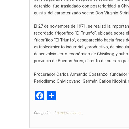
detenido, fue trasladado con posterioridad, a Chiv
quinta, del caracterizado vecino Don Virginio Stri
El 27 de noviembre de 1971, se realizó la import
recordado frigorífico “El Triunfo”, ubicada sobre e
frigorífico “El Triunfo”, desaparecido hacia fines
establecimiento industrial y productivo, de singular
desenvolvimiento económico de Chivilcoy, y hubo d
provincia de Buenos Aires, el resto de nuestro país 
Procurador Carlos Armando Costanzo, fundador y di
Periodismo Chivilcoyano. Germán Carlos Nicolini, m
F
C
a
o
ce
m
Categoría
Lo más reciente...
b
p