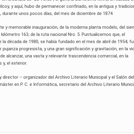
ilcoy, y aquí, hubo de permanecer confinado, en la antigua y tradicio
ni, durante unos pocos días, del mes de diciembre de 1874.
ante y memorable inauguración, de la moderna planta modelo, del sie
l kilómetro 163, de la ruta nacional Nro. 5. Puntualicemos que, el
 de la década de 1980, se había fundado en el mes de abril de 1954; f
 pujanza progresista, y una gran significación y gravitación, en la vid
e alcanzar, una vasta y relevante trascendencia comercial, en la
y, el exterior.
rector – organizador del Archivo Literario Municipal y el Salón del
áster en P. C. e Informática, secretario del Archivo Literario Munic