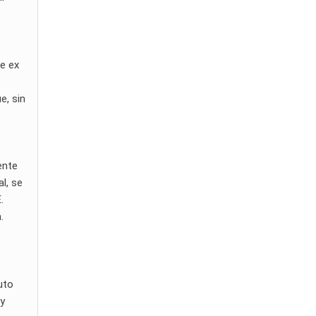
le ex
e, sin
ente
l, se
.
.
uto
 y