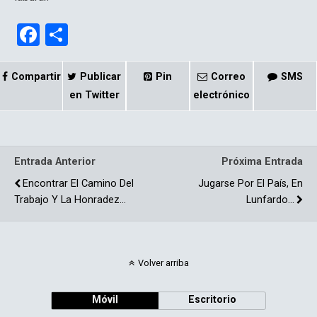
F
C
a
o
ce
m
Compartir
Publicar
Pin
Correo
SMS
b
p
en Twitter
electrónico
o
ar
o
tir
Entrada Anterior
Próxima Entrada
k
Encontrar El Camino Del
Jugarse Por El País, En
Trabajo Y La Honradez…
Lunfardo…
Volver arriba
Móvil
Escritorio