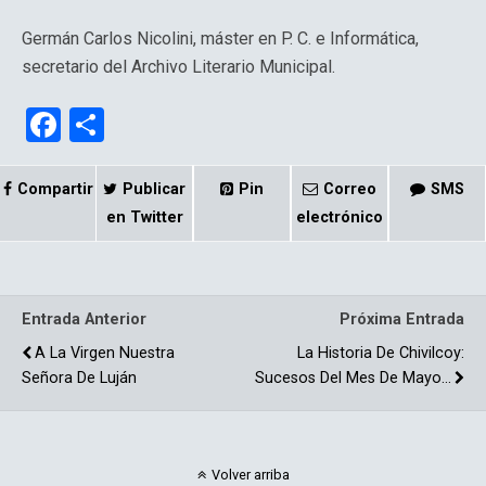
Germán Carlos Nicolini, máster en P. C. e Informática,
secretario del Archivo Literario Municipal.
F
C
a
o
ce
m
Compartir
Publicar
Pin
Correo
SMS
b
p
en Twitter
electrónico
o
ar
o
tir
Entrada Anterior
Próxima Entrada
k
A La Virgen Nuestra
La Historia De Chivilcoy:
Señora De Luján
Sucesos Del Mes De Mayo…
Volver arriba