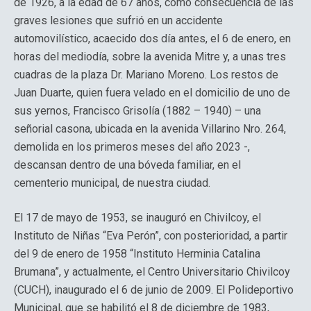
de 1926, a la edad de 67 años, como consecuencia de las
graves lesiones que sufrió en un accidente
automovilístico, acaecido dos día antes, el 6 de enero, en
horas del mediodía, sobre la avenida Mitre y, a unas tres
cuadras de la plaza Dr. Mariano Moreno. Los restos de
Juan Duarte, quien fuera velado en el domicilio de uno de
sus yernos, Francisco Grisolía (1882 – 1940) – una
señorial casona, ubicada en la avenida Villarino Nro. 264,
demolida en los primeros meses del año 2023 -,
descansan dentro de una bóveda familiar, en el
cementerio municipal, de nuestra ciudad.
El 17 de mayo de 1953, se inauguró en Chivilcoy, el
Instituto de Niñas “Eva Perón”, con posterioridad, a partir
del 9 de enero de 1958 “Instituto Herminia Catalina
Brumana”, y actualmente, el Centro Universitario Chivilcoy
(CUCH), inaugurado el 6 de junio de 2009. El Polideportivo
Municipal, que se habilitó el 8 de diciembre de 1983,