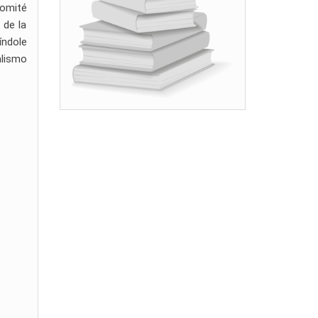
comité
 de la
índole
alismo