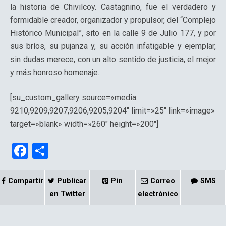
la historia de Chivilcoy. Castagnino, fue el verdadero y
formidable creador, organizador y propulsor, del “Complejo
Histórico Municipal”, sito en la calle 9 de Julio 177, y por
sus bríos, su pujanza y, su acción infatigable y ejemplar,
sin dudas merece, con un alto sentido de justicia, el mejor
y más honroso homenaje.
[su_custom_gallery source=»media:
9210,9209,9207,9206,9205,9204″ limit=»25″ link=»image»
target=»blank» width=»260″ height=»200″]
F
C
a
o
ce
m
Compartir
Publicar
Pin
Correo
SMS
b
p
en Twitter
electrónico
o
ar