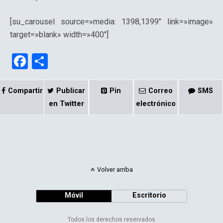
[su_carousel source=»media: 1398,1399″ link=»image»
target=»blank» width=»400″]
F
C
a
o
ce
m
Compartir
Publicar
Pin
Correo
SMS
b
p
en Twitter
electrónico
o
ar
o
tir
k
Volver arriba
Móvil
Escritorio
Todos los derechos reservados