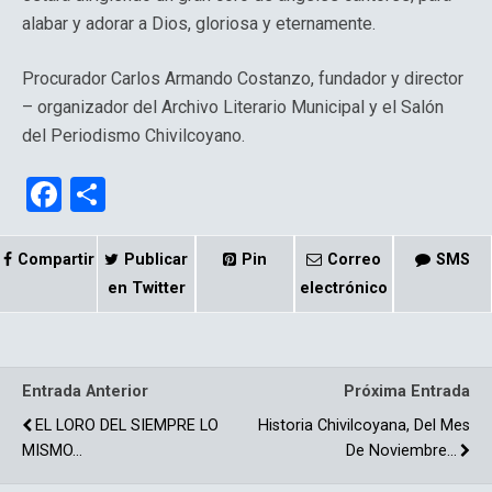
alabar y adorar a Dios, gloriosa y eternamente.
Procurador Carlos Armando Costanzo, fundador y director
– organizador del Archivo Literario Municipal y el Salón
del Periodismo Chivilcoyano.
F
C
a
o
ce
m
Compartir
Publicar
Pin
Correo
SMS
b
p
en Twitter
electrónico
o
ar
o
tir
Entrada Anterior
Próxima Entrada
k
EL LORO DEL SIEMPRE LO
Historia Chivilcoyana, Del Mes
MISMO…
De Noviembre…