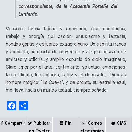
correspondiente, de la Academia Porteña del
Lunfardo.
Vocación hecha tablas y escenario, gran constancia,
trabajo y energía, fiel pasión, entusiasmo y fantasía,
hondas ganas y esfuerzo extraordinario. Un espíritu franco
y solidario, un caudal de proyectos y alegría; corazón de
amistad y utilería, y amplio espacio de cielo imaginario,
Claro amor por el arte, sentimiento, voluntad, emociones,
largo aliento, los actores, la luz y el decorado… Digo su
nombre mágico: “La Cueva”, y de pronto, su estrella azul,
me lleva, hacia un mundo teatral, siempre soñado.
F
C
a
o
ce
m
Compartir
Publicar
Pin
Correo
SMS
en Twitter
electrónico