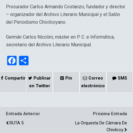
Procurador Carlos Armando Costanzo, fundador y director
– organizador del Archivo Literario Municipal y el Salón
del Periodismo Chivilcoyano.
Germán Carlos Nicolini, máster en P. C. e Informática,
secretario del Archivo Literario Municipal.
F
C
a
o
ce
m
Compartir
Publicar
Pin
Correo
SMS
b
p
en Twitter
electrónico
o
ar
o
tir
Entrada Anterior
Próxima Entrada
k
RUTA 5
La Orquesta De Cámara De
Chivilcoy